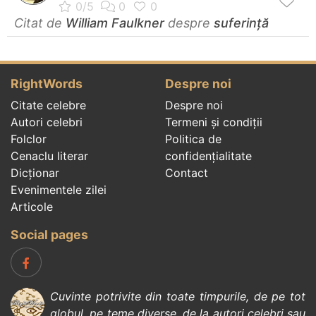
Citat de
William Faulkner
despre
suferință
RightWords
Despre noi
Citate celebre
Despre noi
Autori celebri
Termeni și condiții
Folclor
Politica de
Cenaclu literar
confidenţialitate
Dicționar
Contact
Evenimentele zilei
Articole
Social pages
Cuvinte potrivite din toate timpurile, de pe tot
globul, pe teme diverse, de la
autori celebri
sau