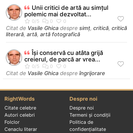
Unii critici de artă au simţul
polemic mai dezvoltat...
Citat de
Vasile Ghica
despre
simț
,
critică
,
critică
literară
,
artă
,
artă fotografică
Îşi conservă cu atâta grijă
creierul, de parcă ar vrea...
Citat de
Vasile Ghica
despre
îngrijorare
RightWords
Despre noi
Citate celebre
Despre noi
Autori celebri
Termeni și condiții
Folclor
Politica de
Cenaclu literar
confidenţialitate