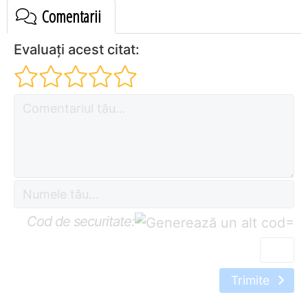
Comentarii
Evaluați acest citat:
Cod de securitate:
=
Trimite