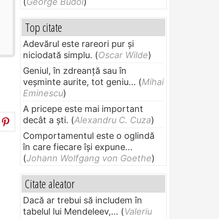
(
George Budoi
)
Top citate
Adevărul este rareori pur și
niciodată simplu.
(
Oscar Wilde
)
Geniul, în zdreanţă sau în
veşminte aurite, tot geniu...
(
Mihai
Eminescu
)
A pricepe este mai important
decât a ști.
(
Alexandru C. Cuza
)
Comportamentul este o oglindă
în care fiecare își expune...
(
Johann Wolfgang von Goethe
)
Citate aleator
Dacă ar trebui să includem în
tabelul lui Mendeleev,...
(
Valeriu