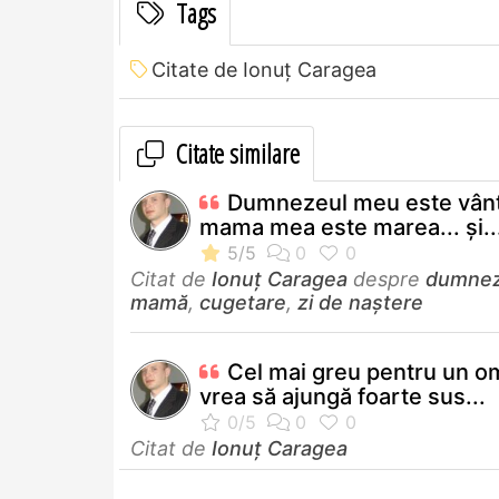
Tags
Citate de Ionuț Caragea
Citate similare
Dumnezeul meu este vânt
mama mea este marea... şi..
Citat de
Ionuț Caragea
despre
dumne
mamă
,
cugetare
,
zi de naștere
Cel mai greu pentru un o
vrea să ajungă foarte sus...
Citat de
Ionuț Caragea