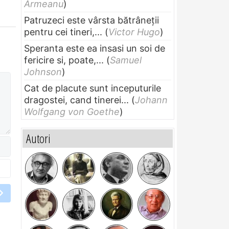
Armeanu
)
Patruzeci este vârsta bătrâneții
pentru cei tineri,...
(
Victor Hugo
)
Speranta este ea insasi un soi de
fericire si, poate,...
(
Samuel
Johnson
)
Cat de placute sunt inceputurile
dragostei, cand tinerei...
(
Johann
Wolfgang von Goethe
)
Autori