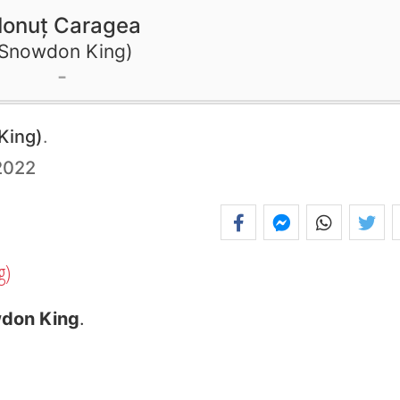
Ionuț Caragea
Snowdon King
King)
.
 2022
g)
don King
.