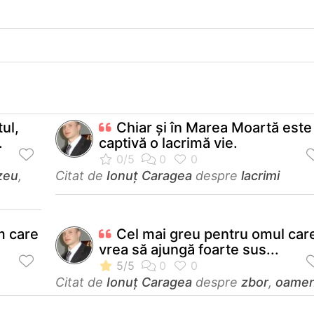
ul,
Chiar şi în Marea Moartă este
.
captivă o lacrimă vie.
zeu
,
Citat de
Ionuț Caragea
despre
lacrimi
m care
Cel mai greu pentru omul car
vrea să ajungă foarte sus...
Citat de
Ionuț Caragea
despre
zbor
,
oamen