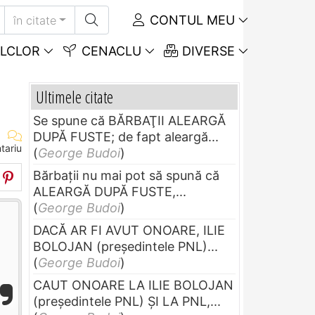
CONTUL MEU
în citate
LCLOR
CENACLU
DIVERSE
Ultimele citate
Se spune că BĂRBAŢII ALEARGĂ
DUPĂ FUSTE; de fapt aleargă...
tariu
(
George Budoi
)
Bărbaţii nu mai pot să spună că
ALEARGĂ DUPĂ FUSTE,...
(
George Budoi
)
DACĂ AR FI AVUT ONOARE, ILIE
BOLOJAN (preşedintele PNL)...
(
George Budoi
)
CAUT ONOARE LA ILIE BOLOJAN
(preşedintele PNL) ŞI LA PNL,...