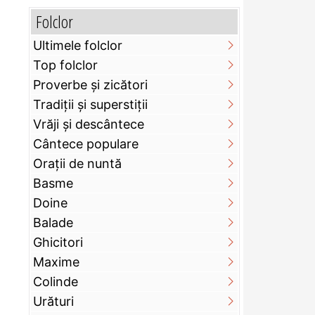
Folclor
Ultimele folclor
Top folclor
Proverbe și zicători
Tradiții și superstiții
Vrăji și descântece
Cântece populare
Orații de nuntă
Basme
Doine
Balade
Ghicitori
Maxime
Colinde
Urături