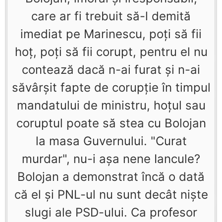
care ar fi trebuit să-l demită
imediat pe Marinescu, poţi să fii
hoţ, poţi să fii corupt, pentru el nu
contează dacă n-ai furat şi n-ai
săvârşit fapte de corupţie în timpul
mandatului de ministru, hoţul sau
coruptul poate să stea cu Bolojan
la masa Guvernului. "Curat
murdar", nu-i aşa nene Iancule?
Bolojan a demonstrat încă o dată
că el şi PNL-ul nu sunt decât nişte
slugi ale PSD-ului. Ca profesor