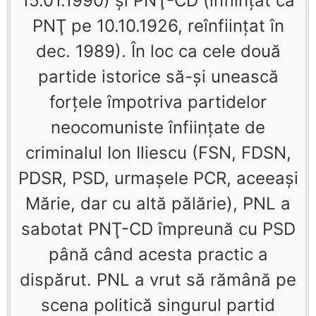
15.01.1990) şi PNŢ-CD (înființat ca
PNŢ pe 10.10.1926, reînfiinţat în
dec. 1989). În loc ca cele două
partide istorice să-şi unească
forţele împotriva partidelor
neocomuniste înfiinţate de
criminalul Ion Iliescu (FSN, FDSN,
PDSR, PSD, urmaşele PCR, aceeaşi
Mărie, dar cu altă pălărie), PNL a
sabotat PNŢ-CD împreună cu PSD
până când acesta practic a
dispărut. PNL a vrut să rămână pe
scena politică singurul partid