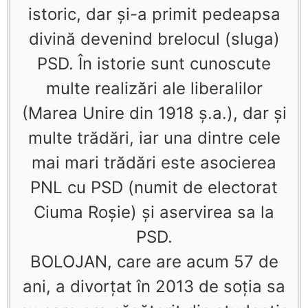
istoric, dar şi-a primit pedeapsa
divină devenind brelocul (sluga)
PSD. În istorie sunt cunoscute
multe realizări ale liberalilor
(Marea Unire din 1918 ş.a.), dar şi
multe trădări, iar una dintre cele
mai mari trădări este asocierea
PNL cu PSD (numit de electorat
Ciuma Roşie) şi aservirea sa la
PSD.
BOLOJAN, care are acum 57 de
ani, a divorţat în 2013 de soţia sa