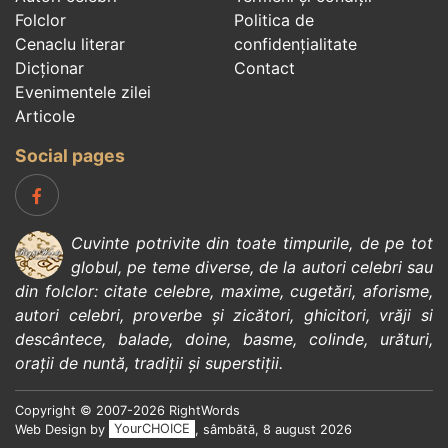
Folclor
Politica de
Cenaclu literar
confidenţialitate
Dicționar
Contact
Evenimentele zilei
Articole
Social pages
Cuvinte potrivite din toate timpurile, de pe tot
globul, pe teme diverse, de la
autori celebri
sau
din
folclor
:
citate celebre
,
maxime
,
cugetări
,
aforisme
,
autori celebri
,
proverbe și zicători
,
ghicitori
,
vrăji si
descântece
,
balade
,
doine
,
basme
,
colinde
,
urături
,
orații de nuntă
,
tradiții și superstiții
.
Copyright © 2007-2026 RightWords
Web Design by
YourCHOICE
, sâmbătă, 8 august 2026