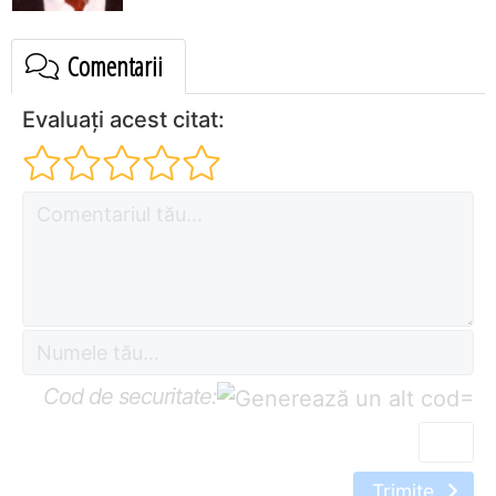
Comentarii
Evaluați acest citat:
Cod de securitate:
=
Trimite