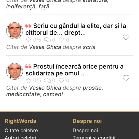
indiferență
,
față
Scriu cu gândul la elite, dar şi la
cititorul de... drept...
Citat de
Vasile Ghica
despre
scris
Prostul încearcă orice pentru a
solidariza pe omul...
Citat de
Vasile Ghica
despre
prostie
,
mediocritate
,
oameni
RightWords
Despre noi
Citate celebre
Despre noi
Autori celebri
Termeni și condiții