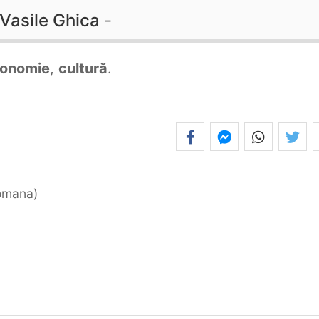
Vasile Ghica
onomie
,
cultură
.
romana