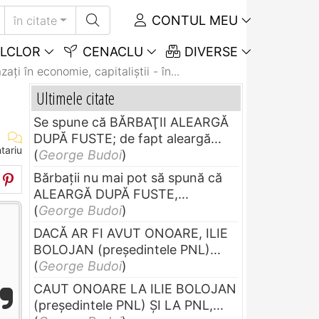
CONTUL MEU
în citate
LCLOR
CENACLU
DIVERSE
aţi în economie, capitaliştii - în...
Ultimele citate
Se spune că BĂRBAŢII ALEARGĂ
DUPĂ FUSTE; de fapt aleargă...
tariu
(
George Budoi
)
Bărbaţii nu mai pot să spună că
ALEARGĂ DUPĂ FUSTE,...
(
George Budoi
)
DACĂ AR FI AVUT ONOARE, ILIE
BOLOJAN (preşedintele PNL)...
(
George Budoi
)
CAUT ONOARE LA ILIE BOLOJAN
(preşedintele PNL) ŞI LA PNL,...