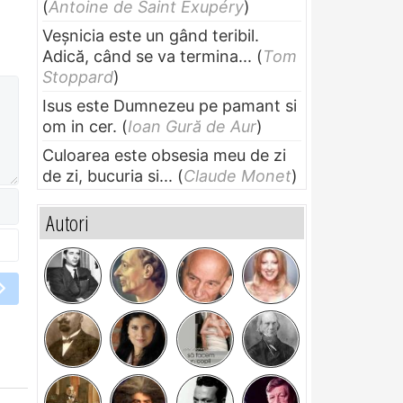
(
Antoine de Saint Exupéry
)
Veșnicia este un gând teribil.
Adică, când se va termina...
(
Tom
Stoppard
)
Isus este Dumnezeu pe pamant si
om in cer.
(
Ioan Gură de Aur
)
Culoarea este obsesia meu de zi
de zi, bucuria si...
(
Claude Monet
)
Autori