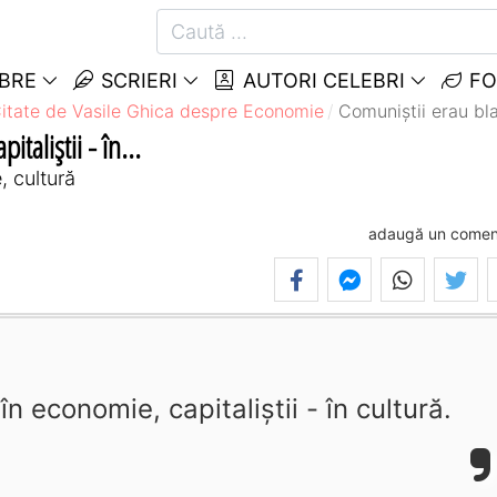
EBRE
SCRIERI
AUTORI CELEBRI
FO
itate de Vasile Ghica despre Economie
Comuniştii erau blaz
taliştii - în...
 cultură
adaugă un comen
n economie, capitaliştii - în cultură.