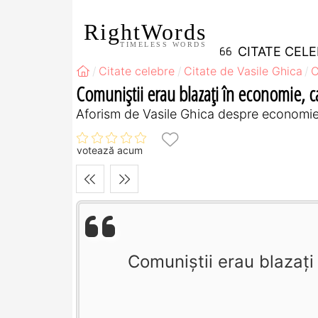
RightWords
TIMELESS WORDS
CITATE CEL
Citate celebre
Citate de Vasile Ghica
C
Comuniştii erau blazaţi în economie, capi
Aforism de Vasile Ghica despre economie,
votează acum
Comuniştii erau blazaţi î