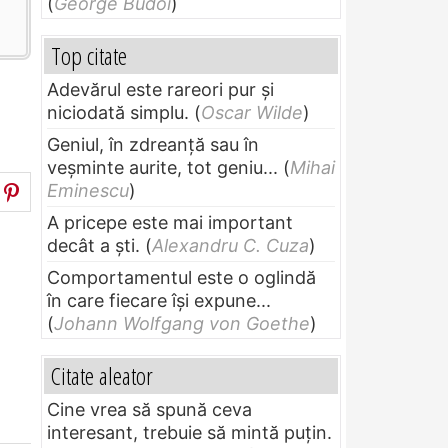
(
George Budoi
)
Top citate
Adevărul este rareori pur și
niciodată simplu.
(
Oscar Wilde
)
Geniul, în zdreanţă sau în
veşminte aurite, tot geniu...
(
Mihai
Eminescu
)
A pricepe este mai important
decât a ști.
(
Alexandru C. Cuza
)
Comportamentul este o oglindă
în care fiecare își expune...
(
Johann Wolfgang von Goethe
)
Citate aleator
Cine vrea să spună ceva
interesant, trebuie să mintă puțin.