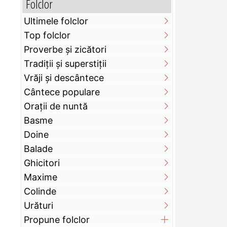
Folclor
Ultimele folclor
Top folclor
Proverbe și zicători
Tradiții și superstiții
Vrăji și descântece
Cântece populare
Orații de nuntă
Basme
Doine
Balade
Ghicitori
Maxime
Colinde
Urături
Propune folclor