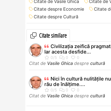
Citate de Vasile Ghica
Citate de 
Citate despre Economie
Citate d
Citate despre Cultură
Citate similare
Civilizaţia zeifică pragma
Iar acesta desfide...
Citat de
Vasile Ghica
despre
cultură
Nici în cultură nulităţile n
rău de înălţime....
Citat de
Vasile Ghica
despre
cultură