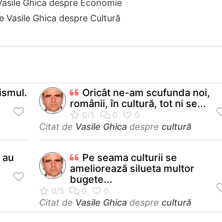
Vasile Ghica despre Economie
e Vasile Ghica despre Cultură
tismul.
Oricât ne-am scufunda noi,
românii, în cultură, tot ni se...
Citat de
Vasile Ghica
despre
cultură
u au
Pe seama culturii se
ameliorează silueta multor
bugete...
Citat de
Vasile Ghica
despre
cultură