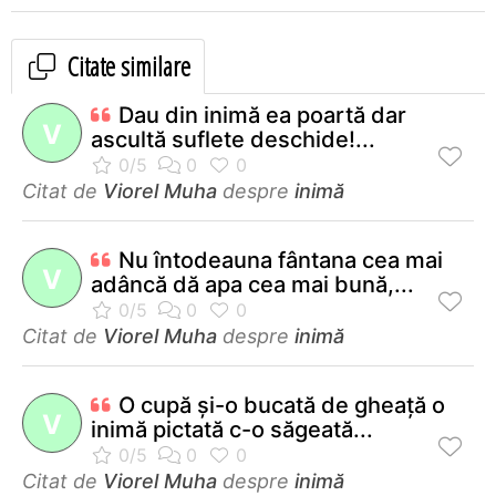
Citate similare
Dau din inimă ea poartă dar
V
ascultă suflete deschide!...
Citat de
Viorel Muha
despre
inimă
Nu întodeauna fântana cea mai
V
adâncă dă apa cea mai bună,...
Citat de
Viorel Muha
despre
inimă
O cupă şi-o bucată de gheaţă o
V
inimă pictată c-o săgeată...
Citat de
Viorel Muha
despre
inimă