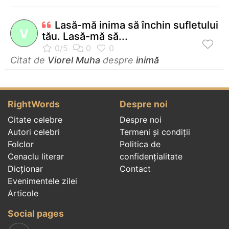
Lasă-mă inima să închin sufletului
V
tău. Lasă-mă să...
Citat de
Viorel Muha
despre
inimă
RightWords
Despre noi
Citate celebre
Despre noi
Autori celebri
Termeni și condiții
Folclor
Politica de
Cenaclu literar
confidenţialitate
Dicționar
Contact
Evenimentele zilei
Articole
Social pages