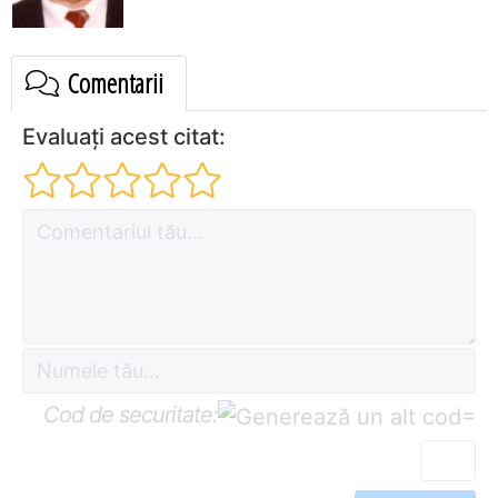
Comentarii
Evaluați acest citat:
Cod de securitate:
=