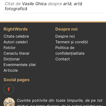
Citat de
Vasile Ghica
despre
artă
,
artă
fotografică
RightWords
Despre noi
Citate celebre
Despre noi
Autori celebri
Termeni și condiții
Folclor
Politica de
Cenaclu literar
confidenţialitate
Dicționar
Contact
Evenimentele zilei
Articole
Social pages
Cuvinte potrivite din toate timpurile, de pe tot
globul, pe teme diverse, de la
autori celebri
sau