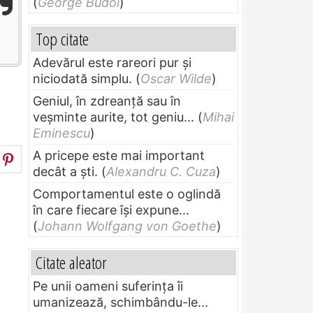
(
George Budoi
)
Top citate
Adevărul este rareori pur și
niciodată simplu.
(
Oscar Wilde
)
Geniul, în zdreanţă sau în
veşminte aurite, tot geniu...
(
Mihai
Eminescu
)
A pricepe este mai important
decât a ști.
(
Alexandru C. Cuza
)
Comportamentul este o oglindă
în care fiecare își expune...
(
Johann Wolfgang von Goethe
)
Citate aleator
Pe unii oameni suferinţa îi
umanizează, schimbându-le...