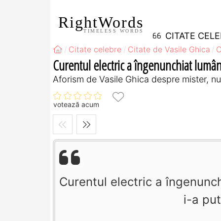
RightWords
TIMELESS WORDS
CITATE CEL
Citate celebre
Citate de Vasile Ghica
C
Curentul electric a îngenunchiat lumâ
Aforism de Vasile Ghica despre mister, n
votează acum
Curentul electric a îngenunc
i-a pu