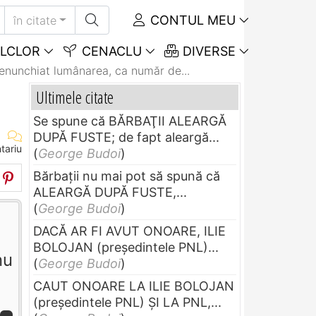
CONTUL MEU
în citate
LCLOR
CENACLU
DIVERSE
genunchiat lumânarea, ca număr de...
Ultimele citate
Se spune că BĂRBAŢII ALEARGĂ
DUPĂ FUSTE; de fapt aleargă...
tariu
(
George Budoi
)
Bărbaţii nu mai pot să spună că
ALEARGĂ DUPĂ FUSTE,...
(
George Budoi
)
DACĂ AR FI AVUT ONOARE, ILIE
BOLOJAN (preşedintele PNL)...
nu
(
George Budoi
)
CAUT ONOARE LA ILIE BOLOJAN
(preşedintele PNL) ŞI LA PNL,...