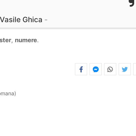
Vasile Ghica
ster
,
numere
.
romana