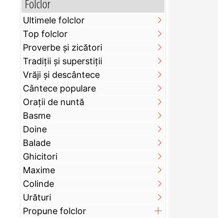
Folclor
Ultimele folclor
Top folclor
Proverbe și zicători
Tradiții și superstiții
Vrăji și descântece
Cântece populare
Orații de nuntă
Basme
Doine
Balade
Ghicitori
Maxime
Colinde
Urături
Propune folclor