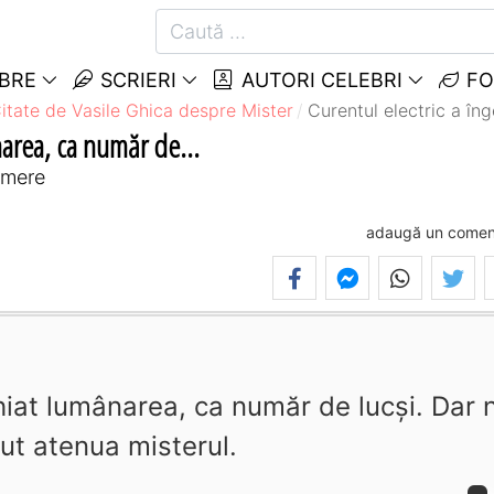
EBRE
SCRIERI
AUTORI CELEBRI
FO
itate de Vasile Ghica despre Mister
Curentul electric a în
narea, ca număr de...
umere
adaugă un comen
hiat lumânarea, ca număr de lucşi. Dar 
tut atenua misterul.