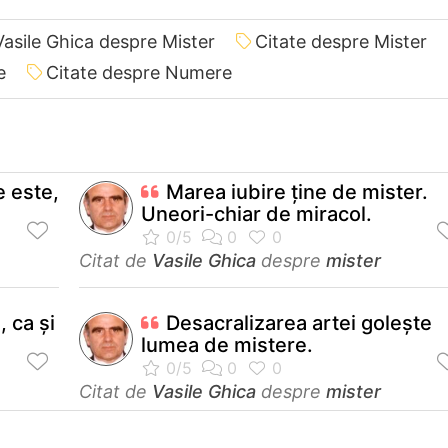
Vasile Ghica despre Mister
Citate despre Mister
e
Citate despre Numere
e este,
Marea iubire ţine de mister.
Uneori-chiar de miracol.
Citat de
Vasile Ghica
despre
mister
, ca și
Desacralizarea artei goleşte
lumea de mistere.
Citat de
Vasile Ghica
despre
mister