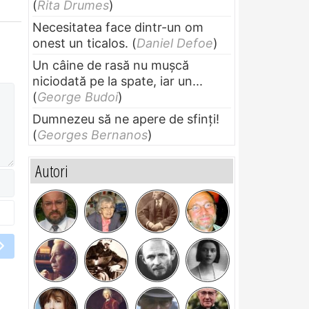
(
Rita Drumes
)
Necesitatea face dintr-un om
onest un ticalos.
(
Daniel Defoe
)
Un câine de rasă nu muşcă
niciodată pe la spate, iar un...
(
George Budoi
)
Dumnezeu să ne apere de sfinți!
(
Georges Bernanos
)
Autori