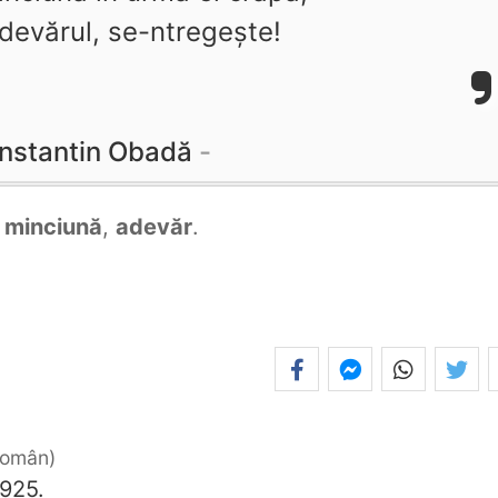
devărul, se-ntregește!
nstantin Obadă
e
minciună
,
adevăr
.
 român
925.