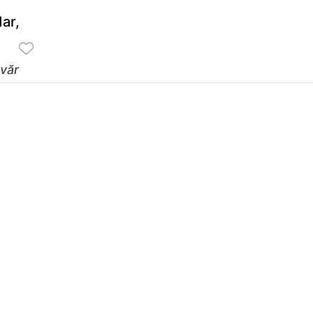
ar,
văr