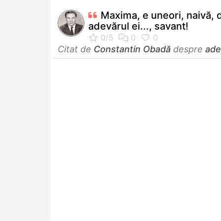
Maxima, e uneori, naivă, d
adevărul ei..., savant!
Citat de
Constantin Obadă
despre
ade