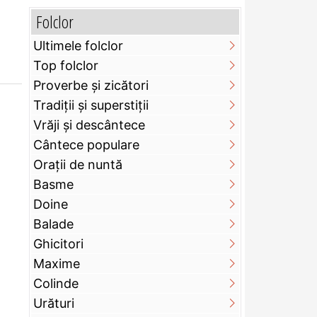
Folclor
Ultimele folclor
Top folclor
Proverbe și zicători
Tradiții și superstiții
Vrăji și descântece
Cântece populare
Orații de nuntă
Basme
Doine
Balade
Ghicitori
Maxime
Colinde
Urături