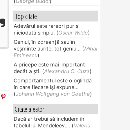
(
George Budoi
)
Top citate
Adevărul este rareori pur și
niciodată simplu.
(
Oscar Wilde
)
Geniul, în zdreanţă sau în
veşminte aurite, tot geniu...
(
Mihai
Eminescu
)
A pricepe este mai important
decât a ști.
(
Alexandru C. Cuza
)
Comportamentul este o oglindă
în care fiecare își expune...
(
Johann Wolfgang von Goethe
)
Citate aleator
Dacă ar trebui să includem în
tabelul lui Mendeleev,...
(
Valeriu