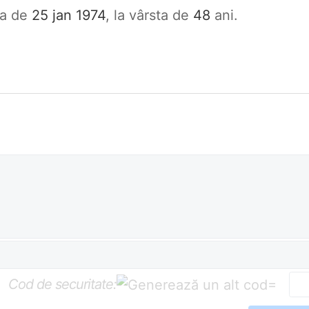
ata de
25 jan 1974
, la vârsta de
48
ani.
Cod de securitate:
=