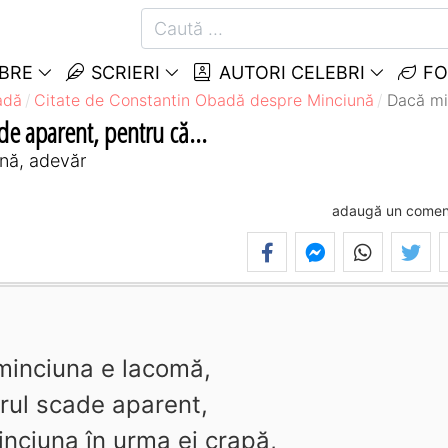
EBRE
SCRIERI
AUTORI CELEBRI
FO
adă
Citate de Constantin Obadă despre Minciună
Dacă mi
e aparent, pentru că...
nă, adevăr
adaugă un comen
minciuna e lacomă,
rul scade aparent,
nciuna în urma ei crapă,