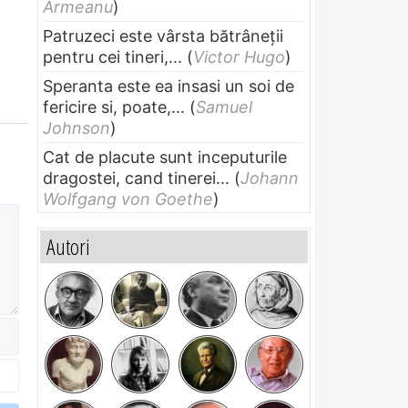
Armeanu
)
Patruzeci este vârsta bătrâneții
pentru cei tineri,...
(
Victor Hugo
)
Speranta este ea insasi un soi de
fericire si, poate,...
(
Samuel
Johnson
)
Cat de placute sunt inceputurile
dragostei, cand tinerei...
(
Johann
Wolfgang von Goethe
)
Autori