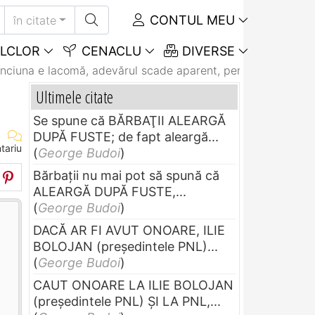
CONTUL MEU
în citate
LCLOR
CENACLU
DIVERSE
nciuna e lacomă, adevărul scade aparent, pentru că...
Ultimele citate
Se spune că BĂRBAŢII ALEARGĂ
DUPĂ FUSTE; de fapt aleargă...
tariu
(
George Budoi
)
Bărbaţii nu mai pot să spună că
ALEARGĂ DUPĂ FUSTE,...
(
George Budoi
)
DACĂ AR FI AVUT ONOARE, ILIE
BOLOJAN (preşedintele PNL)...
(
George Budoi
)
CAUT ONOARE LA ILIE BOLOJAN
(preşedintele PNL) ŞI LA PNL,...