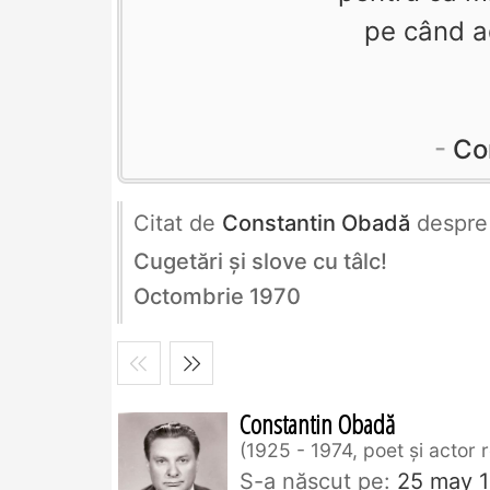
pe când a
Co
Citat de
Constantin Obadă
despr
Cugetări și slove cu tâlc!
Octombrie 1970
Constantin Obadă
1925 - 1974, poet și actor
S-a născut pe:
25 may 1