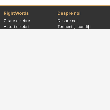
RightWords
Despre noi
Citate celebre
Despre noi
Autori celebri
Termeni și condiții
Folclor
Politica de
Cenaclu literar
confidenţialitate
Dicționar
Contact
Evenimentele zilei
Articole
Social pages
Cuvinte potrivite din toate timpurile, de pe tot
globul, pe teme diverse, de la
autori celebri
sau
din
folclor
:
citate celebre
,
maxime
,
cugetări
,
aforisme
,
autori celebri
,
proverbe și zicători
,
ghicitori
,
vrăji si