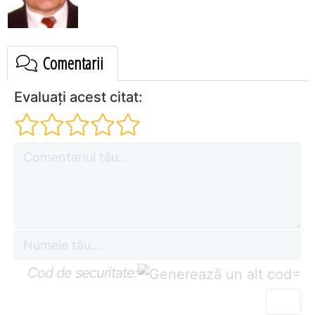
Comentarii
Evaluați acest citat:
Cod de securitate:
=