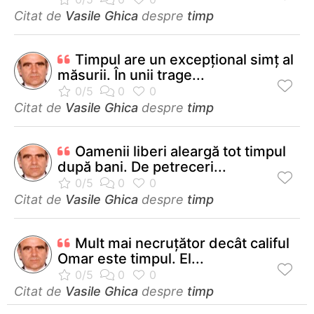
Citat de
Vasile Ghica
despre
timp
Timpul are un excepţional simţ al
măsurii. În unii trage...
Citat de
Vasile Ghica
despre
timp
Oamenii liberi aleargă tot timpul
după bani. De petreceri...
Citat de
Vasile Ghica
despre
timp
Mult mai necruţător decât califul
Omar este timpul. El...
Citat de
Vasile Ghica
despre
timp