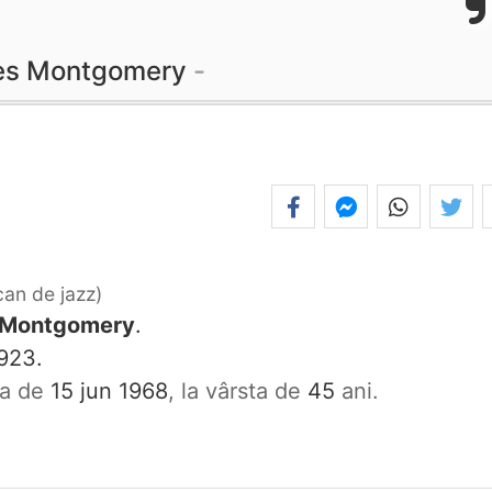
s Montgomery
can de jazz
e Montgomery
.
923.
ata de
15 jun 1968
, la vârsta de
45
ani.