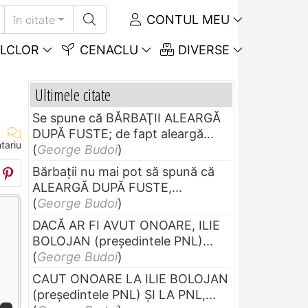
CONTUL MEU
în citate
LCLOR
CENACLU
DIVERSE
Ultimele citate
Se spune că BĂRBAŢII ALEARGĂ
DUPĂ FUSTE; de fapt aleargă...
tariu
(
George Budoi
)
Bărbaţii nu mai pot să spună că
ALEARGĂ DUPĂ FUSTE,...
(
George Budoi
)
DACĂ AR FI AVUT ONOARE, ILIE
BOLOJAN (preşedintele PNL)...
(
George Budoi
)
CAUT ONOARE LA ILIE BOLOJAN
(preşedintele PNL) ŞI LA PNL,...