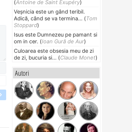
(
Antoine de Saint Exupéry
)
Veșnicia este un gând teribil.
Adică, când se va termina...
(
Tom
Stoppard
)
Isus este Dumnezeu pe pamant si
om in cer.
(
Ioan Gură de Aur
)
Culoarea este obsesia meu de zi
de zi, bucuria si...
(
Claude Monet
)
Autori