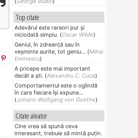
(
George Budoi
)
Top citate
Adevărul este rareori pur și
niciodată simplu.
(
Oscar Wilde
)
Geniul, în zdreanţă sau în
veşminte aurite, tot geniu...
(
Mihai
Eminescu
)
A pricepe este mai important
decât a ști.
(
Alexandru C. Cuza
)
Comportamentul este o oglindă
în care fiecare își expune...
(
Johann Wolfgang von Goethe
)
Citate aleator
Cine vrea să spună ceva
interesant, trebuie să mintă puțin.