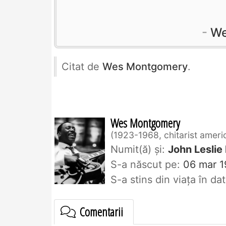
We
Citat de
Wes Montgomery
.
Wes Montgomery
1923-1968, chitarist ameri
Numit(ă) și:
John Lesli
S-a născut pe:
06 mar 1
S-a stins din viaţa în d
Comentarii