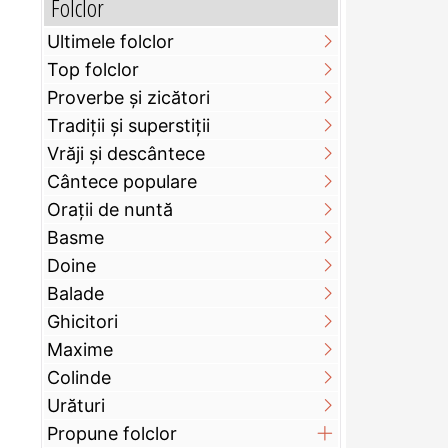
Folclor
Ultimele folclor
Top folclor
Proverbe și zicători
Tradiții și superstiții
Vrăji și descântece
Cântece populare
Orații de nuntă
Basme
Doine
Balade
Ghicitori
Maxime
Colinde
Urături
Propune folclor