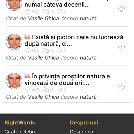
numai câteva decenii...
Citat de
Vasile Ghica
despre
natură
Există şi pictori care nu lucrează
după natură, ci...
Citat de
Vasile Ghica
despre
natură
În privința proștilor natura e
vinovată de două ori:...
Citat de
Vasile Ghica
despre
natură
RightWords
Despre noi
Citate celebre
Despre noi