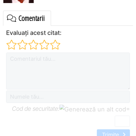
Comentarii
Evaluați acest citat:
Cod de securitate:
=
Trimite