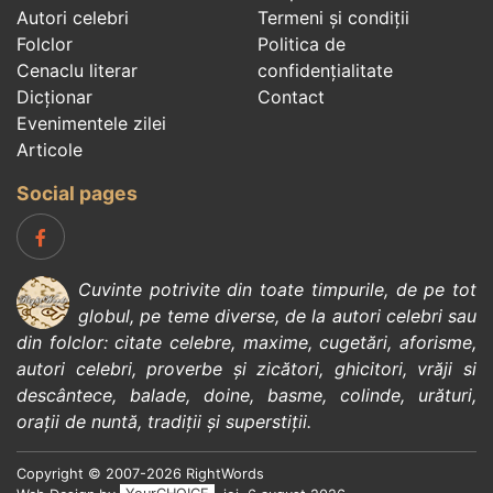
Autori celebri
Termeni și condiții
Folclor
Politica de
Cenaclu literar
confidenţialitate
Dicționar
Contact
Evenimentele zilei
Articole
Social pages
Cuvinte potrivite din toate timpurile, de pe tot
globul, pe teme diverse, de la
autori celebri
sau
din
folclor
:
citate celebre
,
maxime
,
cugetări
,
aforisme
,
autori celebri
,
proverbe și zicători
,
ghicitori
,
vrăji si
descântece
,
balade
,
doine
,
basme
,
colinde
,
urături
,
orații de nuntă
,
tradiții și superstiții
.
Copyright © 2007-2026 RightWords