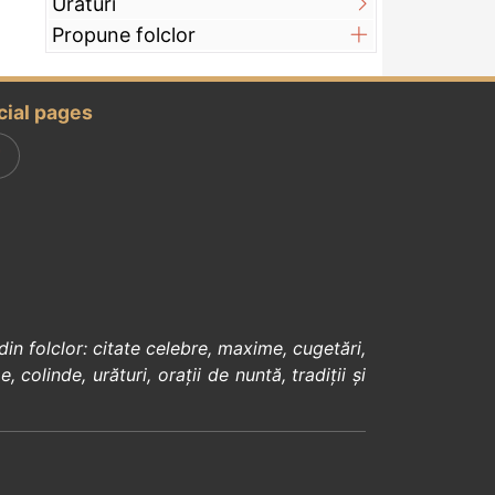
Urături
Propune folclor
cial pages
din
folclor
:
citate celebre
,
maxime
,
cugetări
,
e
,
colinde
,
urături
,
orații de nuntă
,
tradiții și