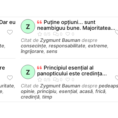
 Dar eu
Puţine opţiuni... sunt
Z
neambiguu bune. Majoritatea...
Citat de
Zygmunt Bauman
despre
ate
,
consecințe
,
responsabilitate
,
extreme
,
îngrijorare
,
sens
re
Principiul esenţial al
Z
panopticului este credinţa...
uritate
,
Citat de
Zygmunt Bauman
despre
pedeap
e
,
opinie
,
principiu
,
esențial
,
acasă
,
frică
,
credință
,
timp