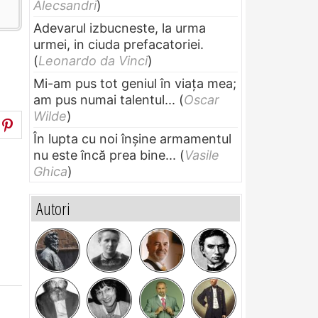
Alecsandri
)
Adevarul izbucneste, la urma
urmei, in ciuda prefacatoriei.
(
Leonardo da Vinci
)
Mi-am pus tot geniul în viața mea;
am pus numai talentul...
(
Oscar
Wilde
)
În lupta cu noi înșine armamentul
nu este încă prea bine...
(
Vasile
Ghica
)
Autori