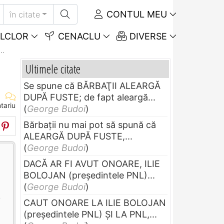
CONTUL MEU
în citate
LCLOR
CENACLU
DIVERSE
..
Ultimele citate
Se spune că BĂRBAŢII ALEARGĂ
DUPĂ FUSTE; de fapt aleargă...
tariu
(
George Budoi
)
Bărbaţii nu mai pot să spună că
ALEARGĂ DUPĂ FUSTE,...
(
George Budoi
)
DACĂ AR FI AVUT ONOARE, ILIE
BOLOJAN (preşedintele PNL)...
(
George Budoi
)
i
CAUT ONOARE LA ILIE BOLOJAN
(preşedintele PNL) ŞI LA PNL,...