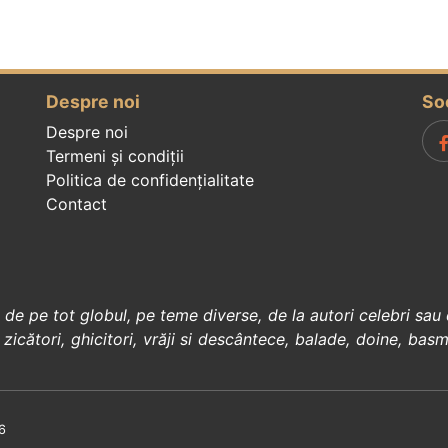
Despre noi
So
Despre noi
Termeni și condiții
Politica de confidenţialitate
Contact
, de pe tot globul, pe teme diverse, de la
autori celebri
sau 
 zicători
,
ghicitori
,
vrăji si descântece
,
balade
,
doine
,
basm
6