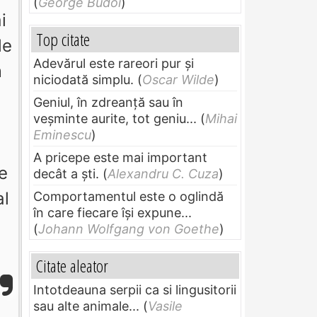
(
George Budoi
)
i
Top citate
le
Adevărul este rareori pur și
m
niciodată simplu.
(
Oscar Wilde
)
Geniul, în zdreanţă sau în
veşminte aurite, tot geniu...
(
Mihai
Eminescu
)
A pricepe este mai important
e
decât a ști.
(
Alexandru C. Cuza
)
al
Comportamentul este o oglindă
în care fiecare își expune...
(
Johann Wolfgang von Goethe
)
Citate aleator
Intotdeauna serpii ca si lingusitorii
sau alte animale...
(
Vasile