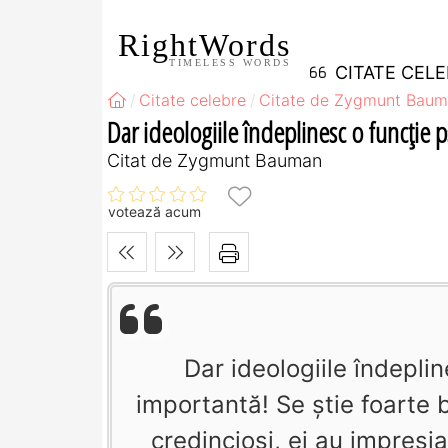
RightWords
TIMELESS WORDS
CITATE CEL
Citate celebre
Citate de Zygmunt Bau
Dar ideologiile îndeplinesc o funcţie p
Citat de Zygmunt Bauman
votează acum
Dar ideologiile îndepli
importantă! Se ştie foarte b
credincioşi, ei au impresi