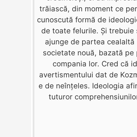
trăiască, din moment ce pent
cunoscută formă de ideolog
de toate felurile. Şi trebu
ajunge de partea cealaltă 
societate nouă, bazată pe pr
compania lor. Cred că 
avertismentului dat de Kozm
e de neînţeles. Ideologia af
tuturor comprehensiunilor