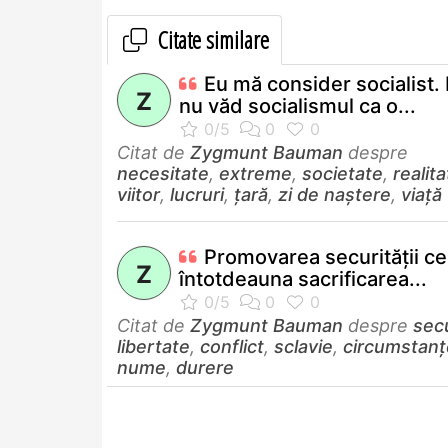
Citate similare
Eu mă consider socialist.
Z
nu văd socialismul ca o...
Citat de
Zygmunt Bauman
despre
necesitate
,
extreme
,
societate
,
realit
viitor
,
lucruri
,
țară
,
zi de naștere
,
viață
Promovarea securităţii ce
Z
întotdeauna sacrificarea...
Citat de
Zygmunt Bauman
despre
sec
libertate
,
conflict
,
sclavie
,
circumstanț
nume
,
durere