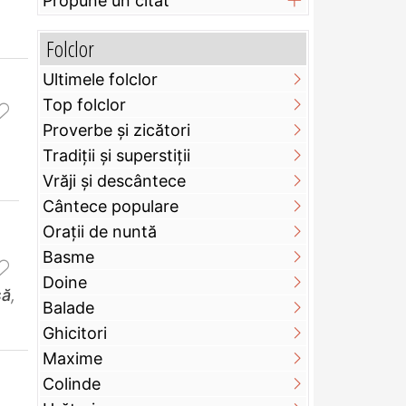
Propune un citat
Folclor
Ultimele folclor
Top folclor
Proverbe și zicători
Tradiții și superstiții
Vrăji și descântece
Cântece populare
Orații de nuntă
Basme
Doine
să
,
Balade
Ghicitori
Maxime
Colinde