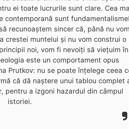
ru ei toate lucrurile sunt clare. Cea ma
ie contemporană sunt fundamentalisme
ie să recunoaştem sincer că, până nu vo
a crestei muntelui şi nu vom construi o
incipii noi, vom fi nevoiţi să vieţuim în
ideologia este un comportament opus
a Prutkov: nu se poate înţelege ceea c
irmă că dă naştere unui tablou complet 
, pentru a izgoni hazardul din câmpul
istoriei.