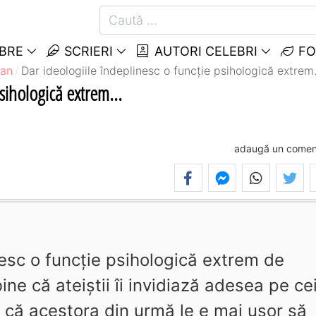
EBRE
SCRIERI
AUTORI CELEBRI
FO
man
Dar ideologiile îndeplinesc o funcţie psihologică extrem.
sihologică extrem...
adaugă un comen
nesc o funcţie psihologică extrem de
ine că ateiştii îi invidiază adesea pe ce
a că acestora din urmă le e mai uşor să