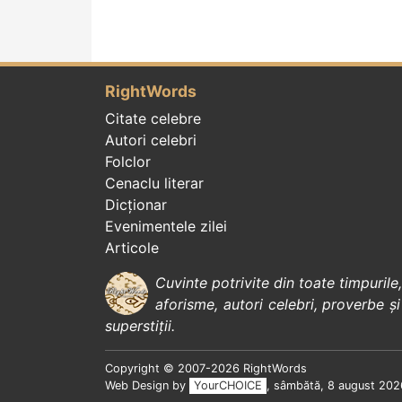
RightWords
Citate celebre
Autori celebri
Folclor
Cenaclu literar
Dicționar
Evenimentele zilei
Articole
Cuvinte potrivite din toate timpurile
aforisme
,
autori celebri
,
proverbe și
superstiții
.
Copyright © 2007-2026 RightWords
Web Design by
YourCHOICE
, sâmbătă, 8 august 202