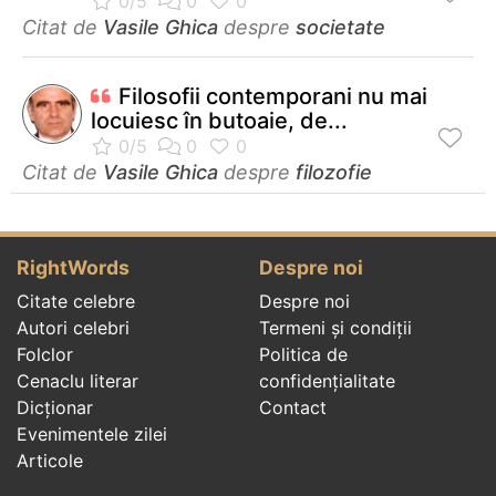
Citat de
Vasile Ghica
despre
societate
Filosofii contemporani nu mai
locuiesc în butoaie, de...
Citat de
Vasile Ghica
despre
filozofie
RightWords
Despre noi
Citate celebre
Despre noi
Autori celebri
Termeni și condiții
Folclor
Politica de
Cenaclu literar
confidenţialitate
Dicționar
Contact
Evenimentele zilei
Articole