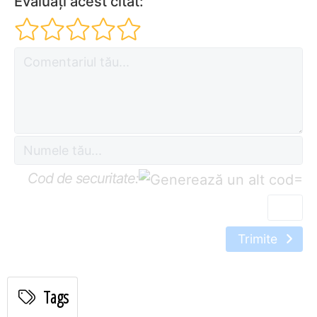
Evaluați acest citat:
Cod de securitate:
=
Trimite
Tags