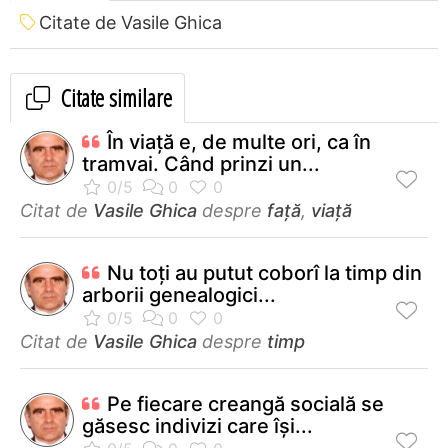
Citate de Vasile Ghica
Citate similare
În viaţă e, de multe ori, ca în
tramvai. Când prinzi un...
Citat de
Vasile Ghica
despre
față
,
viață
Nu toţi au putut coborî la timp din
arborii genealogici...
Citat de
Vasile Ghica
despre
timp
Pe fiecare creangă socială se
găsesc indivizi care își...