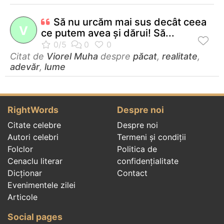
Să nu urcăm mai sus decât ceea
V
ce putem avea şi dărui! Să...
Citat de
Viorel Muha
despre
păcat
,
realitate
,
adevăr
,
lume
RightWords
Despre noi
Citate celebre
Despre noi
Autori celebri
Termeni și condiții
Folclor
Politica de
Cenaclu literar
confidenţialitate
Dicționar
Contact
Evenimentele zilei
Articole
Social pages