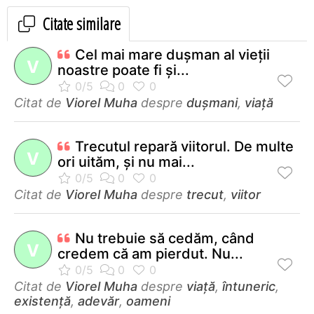
Citate similare
Cel mai mare duşman al vieţii
V
noastre poate fi şi...
Citat de
Viorel Muha
despre
dușmani
,
viață
Trecutul repară viitorul. De multe
V
ori uităm, şi nu mai...
Citat de
Viorel Muha
despre
trecut
,
viitor
Nu trebuie să cedăm, când
V
credem că am pierdut. Nu...
Citat de
Viorel Muha
despre
viață
,
întuneric
,
existență
,
adevăr
,
oameni