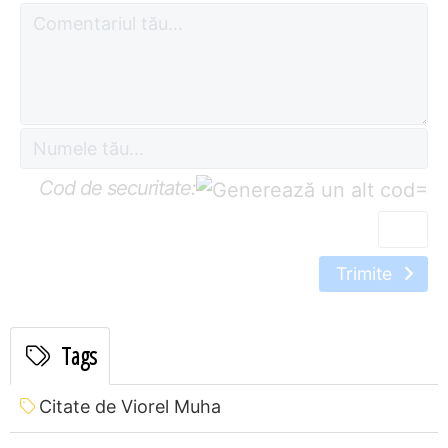
Cod de securitate:
=
Trimite
Tags
Citate de Viorel Muha