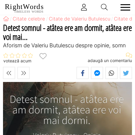
RightWords
TIMELESS WORDS
Citate celebre
Citate de Valeriu Butulescu
Citate de
Detest somnul - atâtea ere am dormit, atâtea ere
voi mai...
Aforism de Valeriu Butulescu despre opinie, somn
adaugă un comentariu
votează acum