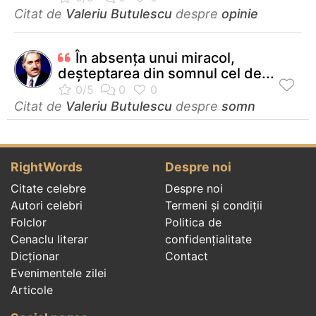
Citat de
Valeriu Butulescu
despre
opinie
În absenţa unui miracol,
deşteptarea din somnul cel de...
Citat de
Valeriu Butulescu
despre
somn
RightWords
Despre noi
Citate celebre
Despre noi
Autori celebri
Termeni și condiții
Folclor
Politica de
Cenaclu literar
confidenţialitate
Dicționar
Contact
Evenimentele zilei
Articole