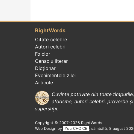
RightWords
Citate celebre
Autori celebri
Folclor
Cenaclu literar
Dicționar
Evenimentele zilei
Articole
Cuvinte potrivite din toate timpurile
aforisme
,
autori celebri
,
proverbe și
superstiții
.
Copyright © 2007-2026 RightWords
Web Design by
YourCHOICE
, sâmbătă, 8 august 202