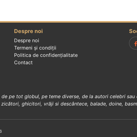
Despre noi
So
Despre noi
Termeni și condiții
Politica de confidenţialitate
Contact
, de pe tot globul, pe teme diverse, de la
autori celebri
sau 
 zicători
,
ghicitori
,
vrăji si descântece
,
balade
,
doine
,
basm
6