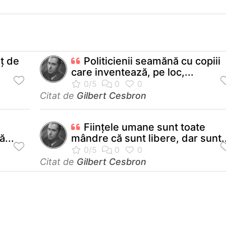
uţ de
Politicienii seamănă cu copiii
care inventează, pe loc,...
Citat de
Gilbert Cesbron
Fiinţele umane sunt toate
ă...
mândre că sunt libere, dar sunt..
Citat de
Gilbert Cesbron