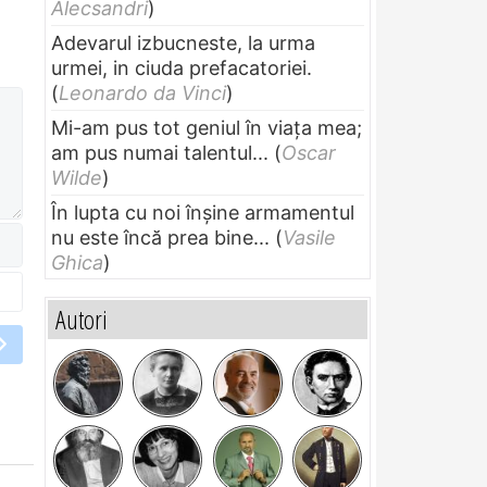
Alecsandri
)
Adevarul izbucneste, la urma
urmei, in ciuda prefacatoriei.
(
Leonardo da Vinci
)
Mi-am pus tot geniul în viața mea;
am pus numai talentul...
(
Oscar
Wilde
)
În lupta cu noi înșine armamentul
nu este încă prea bine...
(
Vasile
Ghica
)
Autori