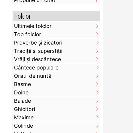
Propune un citat
Folclor
Ultimele folclor
Top folclor
Proverbe și zicători
Tradiții și superstiții
Vrăji și descântece
Cântece populare
Orații de nuntă
Basme
Doine
Balade
Ghicitori
Maxime
Colinde