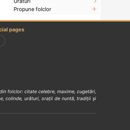
Urături
Propune folclor
cial pages
din
folclor
:
citate celebre
,
maxime
,
cugetări
,
e
,
colinde
,
urături
,
orații de nuntă
,
tradiții și