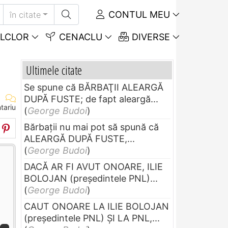
CONTUL MEU
în citate
LCLOR
CENACLU
DIVERSE
Ultimele citate
Se spune că BĂRBAŢII ALEARGĂ
DUPĂ FUSTE; de fapt aleargă...
tariu
(
George Budoi
)
Bărbaţii nu mai pot să spună că
ALEARGĂ DUPĂ FUSTE,...
(
George Budoi
)
DACĂ AR FI AVUT ONOARE, ILIE
BOLOJAN (preşedintele PNL)...
(
George Budoi
)
CAUT ONOARE LA ILIE BOLOJAN
(preşedintele PNL) ŞI LA PNL,...