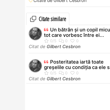
Citate de Gilbert Cesbron
Citate similare
Un bătrân şi un copil mic
tot care vorbesc între ei...
Citat de
Gilbert Cesbron
Posteritatea iartă toate
greşelile cu condiţia ca ele s
Citat de
Gilbert Cesbron