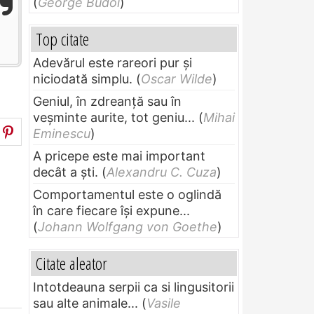
(
George Budoi
)
Top citate
Adevărul este rareori pur și
niciodată simplu.
(
Oscar Wilde
)
Geniul, în zdreanţă sau în
veşminte aurite, tot geniu...
(
Mihai
Eminescu
)
A pricepe este mai important
decât a ști.
(
Alexandru C. Cuza
)
Comportamentul este o oglindă
în care fiecare își expune...
(
Johann Wolfgang von Goethe
)
Citate aleator
Intotdeauna serpii ca si lingusitorii
sau alte animale...
(
Vasile