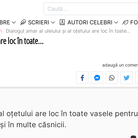
EBRE
SCRIERI
AUTORI CELEBRI
FO
n
Dialogul amar al uleiului şi al oţetului are loc în toate...
re loc în toate...
adaugă un comen
al oţetului are loc în toate vasele pentru
şi în multe căsnicii.