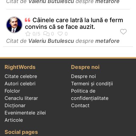
Citat de
Valeriu Butulescu
despre
metafore
Câinele care latră la lună e ferm
convins că se face auzit.
Citat de
Valeriu Butulescu
despre
metafore
RightWords
Despre noi
Citate celebre
Despre noi
Autori celebri
Termeni și condiții
Folclor
Politica de
Cenaclu literar
confidenţialitate
Dicționar
Contact
Evenimentele zilei
Articole
Social pages