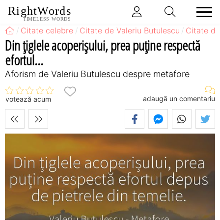
RightWords
TIMELESS WORDS
Citate celebre
Citate de Valeriu Butulescu
Citate d
Din țiglele acoperișului, prea puține respectă
efortul...
Aforism de Valeriu Butulescu despre metafore
adaugă un comentariu
votează acum