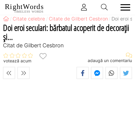
RightWords
TIMELESS WORDS
Citate celebre
Citate de Gilbert Cesbron
Doi eroi se
Doi eroi seculari: bărbatul acoperit de decoraţii
şi...
Citat de Gilbert Cesbron
adaugă un comentariu
votează acum