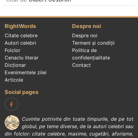
RightWords
Despre noi
Citate celebre
Despre noi
Autori celebri
Termeni și condiții
Folclor
Politica de
Cenaclu literar
confidenţialitate
Dicționar
Contact
Evenimentele zilei
Articole
Social pages
Cuvinte potrivite din toate timpurile, de pe tot
globul, pe teme diverse, de la
autori celebri
sau
din
folclor
:
citate celebre
,
maxime
,
cugetări
,
aforisme
,