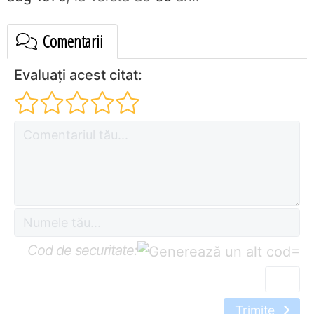
Comentarii
Evaluați acest citat:
Cod de securitate:
=
Trimite