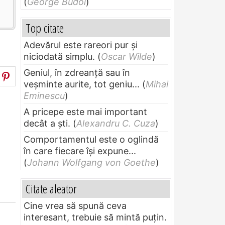
(
George Budoi
)
Top citate
Adevărul este rareori pur și
niciodată simplu.
(
Oscar Wilde
)
Geniul, în zdreanţă sau în
veşminte aurite, tot geniu...
(
Mihai
Eminescu
)
A pricepe este mai important
decât a ști.
(
Alexandru C. Cuza
)
Comportamentul este o oglindă
în care fiecare își expune...
(
Johann Wolfgang von Goethe
)
Citate aleator
Cine vrea să spună ceva
interesant, trebuie să mintă puțin.