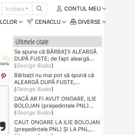
CONTUL MEU
în citate
LCLOR
CENACLU
DIVERSE
Ultimele citate
Se spune că BĂRBAŢII ALEARGĂ
DUPĂ FUSTE; de fapt aleargă...
tariu
(
George Budoi
)
Bărbaţii nu mai pot să spună că
ALEARGĂ DUPĂ FUSTE,...
(
George Budoi
)
DACĂ AR FI AVUT ONOARE, ILIE
BOLOJAN (preşedintele PNL)...
(
George Budoi
)
CAUT ONOARE LA ILIE BOLOJAN
(preşedintele PNL) ŞI LA PNL,...