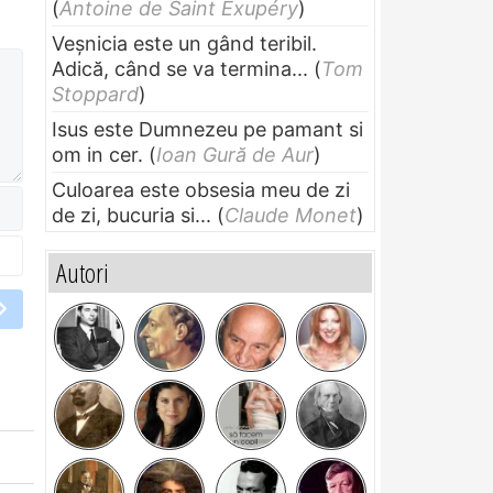
(
Antoine de Saint Exupéry
)
Veșnicia este un gând teribil.
Adică, când se va termina...
(
Tom
Stoppard
)
Isus este Dumnezeu pe pamant si
om in cer.
(
Ioan Gură de Aur
)
Culoarea este obsesia meu de zi
de zi, bucuria si...
(
Claude Monet
)
Autori