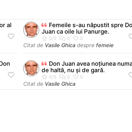
r al
Femeile s-au năpustit spre D
Juan ca oile lui Panurge.
Citat de
Vasile Ghica
despre
femeie
 Don
Don Juan avea noţiunea numa
de haltă, nu şi de gară.
Citat de
Vasile Ghica