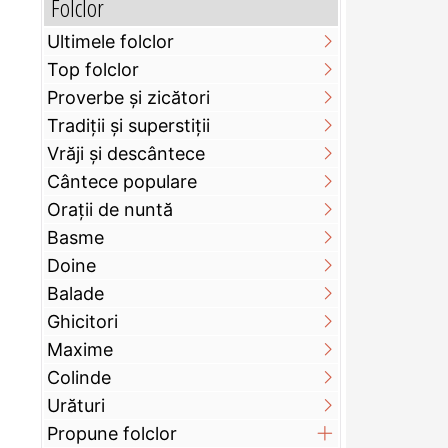
Folclor
Ultimele folclor
Top folclor
Proverbe și zicători
Tradiții și superstiții
Vrăji și descântece
Cântece populare
Orații de nuntă
Basme
Doine
Balade
Ghicitori
Maxime
Colinde
Urături
Propune folclor