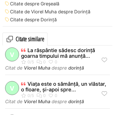
Citate despre Greșeală
Citate de Viorel Muha despre Dorință
Citate despre Dorință
Citate similare
La răspântie sădesc dorinţă
V
goarna timpului mă anunţă...
Citat de
Viorel Muha
despre
dorință
Viaţa este o sămânţă, un vlăstar,
V
o floare, şi-apoi spre...
Citat de
Viorel Muha
despre
dorință