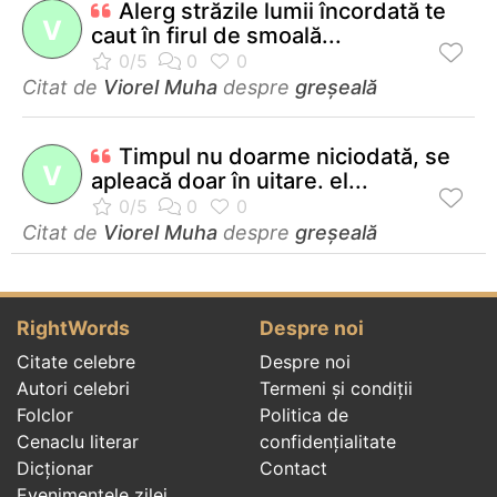
Alerg străzile lumii încordată te
V
caut în firul de smoală...
Citat de
Viorel Muha
despre
greșeală
Timpul nu doarme niciodată, se
V
apleacă doar în uitare. el...
Citat de
Viorel Muha
despre
greșeală
RightWords
Despre noi
Citate celebre
Despre noi
Autori celebri
Termeni și condiții
Folclor
Politica de
Cenaclu literar
confidenţialitate
Dicționar
Contact
Evenimentele zilei