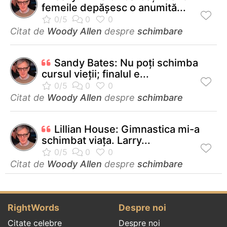
femeile depăşesc o anumită...
Citat de
Woody Allen
despre
schimbare
Sandy Bates: Nu poţi schimba
cursul vieţii; finalul e...
Citat de
Woody Allen
despre
schimbare
Lillian House: Gimnastica mi-a
schimbat viaţa. Larry...
Citat de
Woody Allen
despre
schimbare
RightWords
Despre noi
Citate celebre
Despre noi