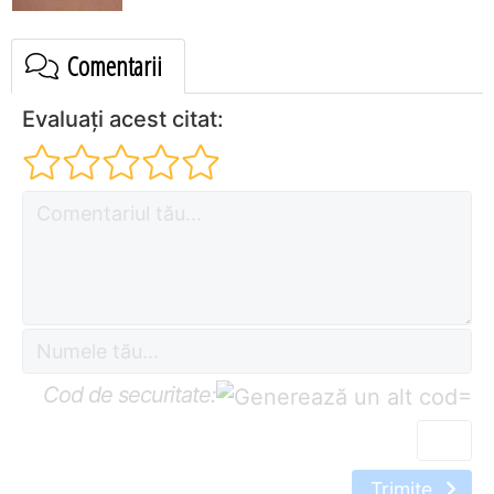
Comentarii
Evaluați acest citat:
Cod de securitate:
=
Trimite