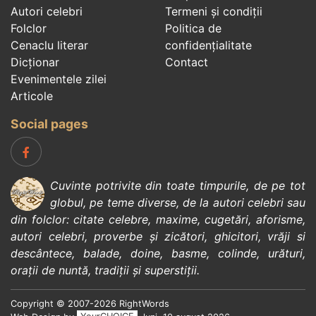
Autori celebri
Termeni și condiții
Folclor
Politica de
Cenaclu literar
confidenţialitate
Dicționar
Contact
Evenimentele zilei
Articole
Social pages
Cuvinte potrivite din toate timpurile, de pe tot
globul, pe teme diverse, de la
autori celebri
sau
din
folclor
:
citate celebre
,
maxime
,
cugetări
,
aforisme
,
autori celebri
,
proverbe și zicători
,
ghicitori
,
vrăji si
descântece
,
balade
,
doine
,
basme
,
colinde
,
urături
,
orații de nuntă
,
tradiții și superstiții
.
Copyright © 2007-2026 RightWords