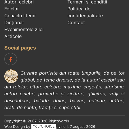
Autori celebri
Termeni și condiții
Folclor
Politica de
Cenaclu literar
confidenţialitate
Dicționar
Contact
Evenimentele zilei
Articole
Social pages
Cuvinte potrivite din toate timpurile, de pe tot
globul, pe teme diverse, de la
autori celebri
sau
din
folclor
:
citate celebre
,
maxime
,
cugetări
,
aforisme
,
autori celebri
,
proverbe și zicători
,
ghicitori
,
vrăji si
descântece
,
balade
,
doine
,
basme
,
colinde
,
urături
,
orații de nuntă
,
tradiții și superstiții
.
Copyright © 2007-2026 RightWords
Web Design by
YourCHOICE
, vineri, 7 august 2026