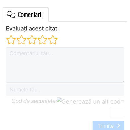
Comentarii
Evaluați acest citat:
Cod de securitate:
=
Trimite