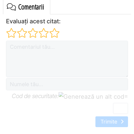
Comentarii
Evaluați acest citat:
Cod de securitate:
=
Trimite