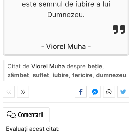
este semnul de iubire a lui
Dumnezeu.
Viorel Muha
Citat de
Viorel Muha
despre
beție
,
zâmbet
,
suflet
,
iubire
,
fericire
,
dumnezeu
.
Comentarii
Evaluați acest citat: