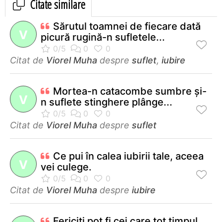
Citate similare
Sărutul toamnei de fiecare dată
V
picură rugină-n sufletele...
Citat de
Viorel Muha
despre
suflet
,
iubire
Mortea-n catacombe sumbre şi-
V
n suflete stinghere plânge...
Citat de
Viorel Muha
despre
suflet
Ce pui în calea iubirii tale, aceea
V
vei culege.
Citat de
Viorel Muha
despre
iubire
Fericiţi pot fi cei care tot timpul