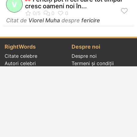
V
cresc oameni noi în...
Citat de
Viorel Muha
despre
fericire
RightWords
Despre noi
Citate celebre
Despre noi
Autori celebri
Termeni și condiții
Folclor
Politica de
Cenaclu literar
confidenţialitate
Dicționar
Contact
Evenimentele zilei
Articole
Social pages