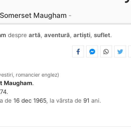
m Somerset Maugham
am
despre
artă
,
aventură
,
artiști
,
suflet
.
vestiri, romancier englez
et Maugham
.
74.
ata de
16 dec 1965
, la vârsta de
91
ani.