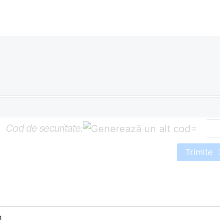
Cod de securitate:
=
Trimite
m