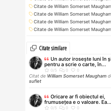
Citate de William Somerset Maugham
Citate de William Somerset Maugha
Citate de William Somerset Maugham 
Citate de William Somerset Maugham
Citate similare
Un autor iroseşte luni în ş
pentru a scrie o carte, în...
Citat de
William Somerset Maugham
d
suflet
Oricare ar fi obiectul ei,
frumuseţea e o valoare. Ea..