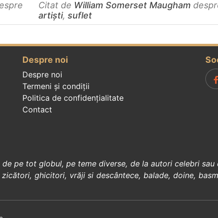
espre
Citat de
William Somerset Maugham
despr
artiști
,
suflet
Despre noi
So
Despre noi
Termeni și condiții
Politica de confidenţialitate
Contact
, de pe tot globul, pe teme diverse, de la
autori celebri
sau 
 zicători
,
ghicitori
,
vrăji si descântece
,
balade
,
doine
,
basm