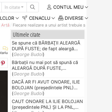
CONTUL MEU
în citate
LCLOR
CENACLU
DIVERSE
 Artă
Fiecare realizare a unui artist trebuie să fie expresia..
Ultimele citate
Se spune că BĂRBAŢII ALEARGĂ
DUPĂ FUSTE; de fapt aleargă...
tariu
(
George Budoi
)
Bărbaţii nu mai pot să spună că
ALEARGĂ DUPĂ FUSTE,...
(
George Budoi
)
DACĂ AR FI AVUT ONOARE, ILIE
BOLOJAN (preşedintele PNL)...
(
George Budoi
)
CAUT ONOARE LA ILIE BOLOJAN
(preşedintele PNL) ŞI LA PNL,...