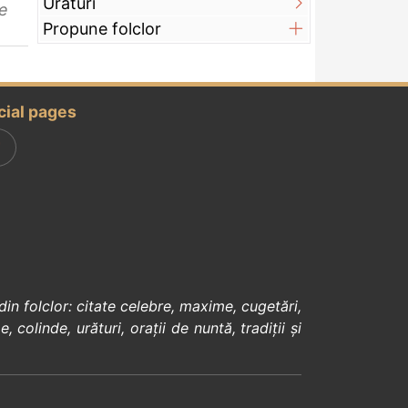
Urături
e
Propune folclor
cial pages
din
folclor
:
citate celebre
,
maxime
,
cugetări
,
e
,
colinde
,
urături
,
orații de nuntă
,
tradiții și