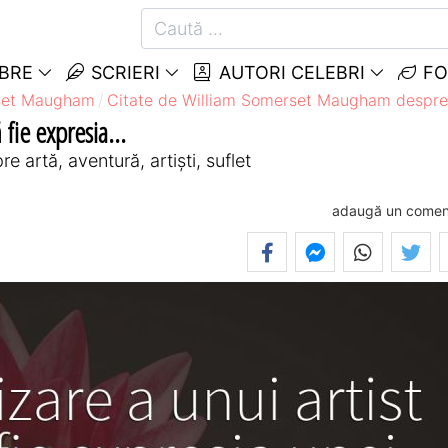
EBRE
SCRIERI
AUTORI CELEBRI
FO
rset Maugham
Citate de William Somerset Maugham despre
 fie expresia...
artă, aventură, artiști, suflet
adaugă un comen