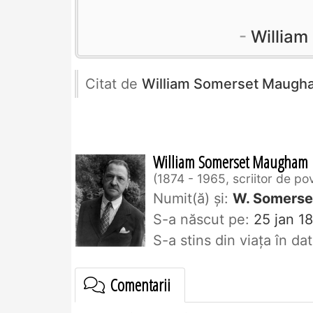
Willia
Citat de
William Somerset Maugh
William Somerset Maugham
1874 - 1965, scriitor de po
Numit(ă) și:
W. Somers
S-a născut pe:
25 jan 18
S-a stins din viaţa în d
Comentarii