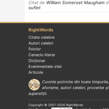
Citat de
William Somerset Maugham
d
suflet
RightWords
Citate celebre
Autori celebri
Folclor
Cenaclu literar
Dicționar
Evenimentele zilei
Articole
Cuvinte potrivite din toate timpurile
aforisme
,
autori celebri
,
proverbe și
superstiții
.
Copyright © 2007-2026 RightWords