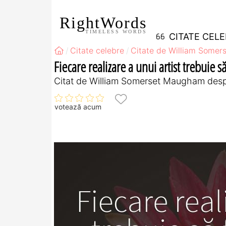
RightWords
TIMELESS WORDS
CITATE CEL
Citate celebre
Citate de William Some
Fiecare realizare a unui artist trebuie să
Citat de William Somerset Maugham despre 
votează acum