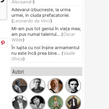
Alecsandri
)
Adevarul izbucneste, la urma
urmei, in ciuda prefacatoriei.
(
Leonardo da Vinci
)
Mi-am pus tot geniul în viața mea;
am pus numai talentul...
(
Oscar
Wilde
)
În lupta cu noi înșine armamentul
nu este încă prea bine...
(
Vasile
Ghica
)
Autori