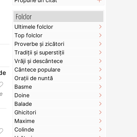
Propune un citat
Folclor
Ultimele folclor
Top folclor
Proverbe și zicători
Tradiții și superstiții
Vrăji și descântece
Cântece populare
 de
Orații de nuntă
Basme
e
Doine
Balade
Ghicitori
Maxime
Colinde