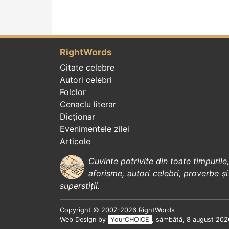
RightWords
Citate celebre
Autori celebri
Folclor
Cenaclu literar
Dicționar
Evenimentele zilei
Articole
Cuvinte potrivite din toate timpurile
aforisme
,
autori celebri
,
proverbe și
superstiții
.
Copyright © 2007-2026 RightWords
Web Design by
YourCHOICE
, sâmbătă, 8 august 202