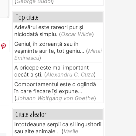
(
George Budoi
)
Top citate
Adevărul este rareori pur și
niciodată simplu.
(
Oscar Wilde
)
Geniul, în zdreanţă sau în
veşminte aurite, tot geniu...
(
Mihai
Eminescu
)
A pricepe este mai important
decât a ști.
(
Alexandru C. Cuza
)
Comportamentul este o oglindă
în care fiecare își expune...
(
Johann Wolfgang von Goethe
)
Citate aleator
Intotdeauna serpii ca si lingusitorii
sau alte animale...
(
Vasile