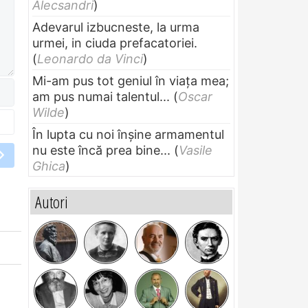
Alecsandri
)
Adevarul izbucneste, la urma
urmei, in ciuda prefacatoriei.
(
Leonardo da Vinci
)
Mi-am pus tot geniul în viața mea;
am pus numai talentul...
(
Oscar
Wilde
)
În lupta cu noi înșine armamentul
nu este încă prea bine...
(
Vasile
Ghica
)
Autori