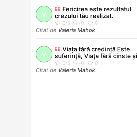
Fericirea este rezultatul
V
crezului tău realizat.
Citat de
Valeria Mahok
Viaţa fără credinţă Este
V
suferinţă, Viaţa fără cinste şi
Citat de
Valeria Mahok