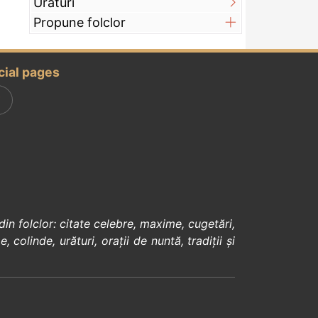
Urături
Propune folclor
cial pages
din
folclor
:
citate celebre
,
maxime
,
cugetări
,
e
,
colinde
,
urături
,
orații de nuntă
,
tradiții și