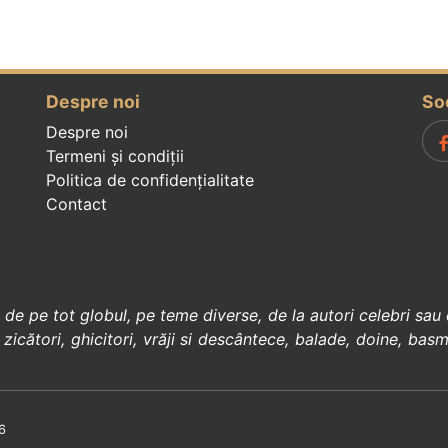
Despre noi
So
Despre noi
Termeni și condiții
Politica de confidenţialitate
Contact
, de pe tot globul, pe teme diverse, de la
autori celebri
sau 
 zicători
,
ghicitori
,
vrăji si descântece
,
balade
,
doine
,
basm
6