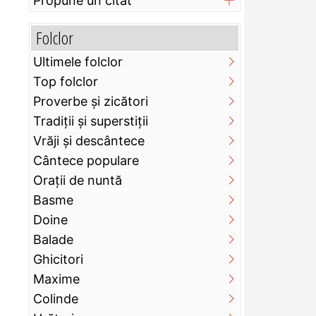
Propune un citat
Folclor
Ultimele folclor
Top folclor
Proverbe și zicători
Tradiții și superstiții
Vrăji și descântece
Cântece populare
Orații de nuntă
Basme
Doine
Balade
Ghicitori
Maxime
Colinde