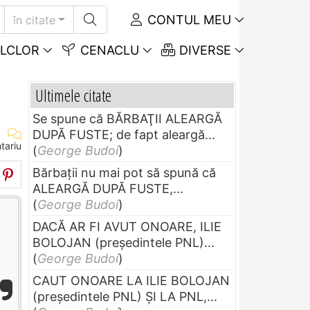
CONTUL MEU
în citate
LCLOR
CENACLU
DIVERSE
Ultimele citate
Se spune că BĂRBAŢII ALEARGĂ
DUPĂ FUSTE; de fapt aleargă...
tariu
(
George Budoi
)
Bărbaţii nu mai pot să spună că
ALEARGĂ DUPĂ FUSTE,...
(
George Budoi
)
DACĂ AR FI AVUT ONOARE, ILIE
BOLOJAN (preşedintele PNL)...
(
George Budoi
)
CAUT ONOARE LA ILIE BOLOJAN
(preşedintele PNL) ŞI LA PNL,...