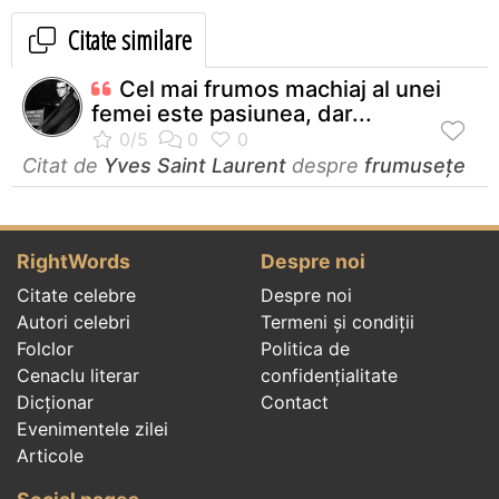
Citate similare
Cel mai frumos machiaj al unei
femei este pasiunea, dar...
Citat de
Yves Saint Laurent
despre
frumusețe
RightWords
Despre noi
Citate celebre
Despre noi
Autori celebri
Termeni și condiții
Folclor
Politica de
Cenaclu literar
confidenţialitate
Dicționar
Contact
Evenimentele zilei
Articole