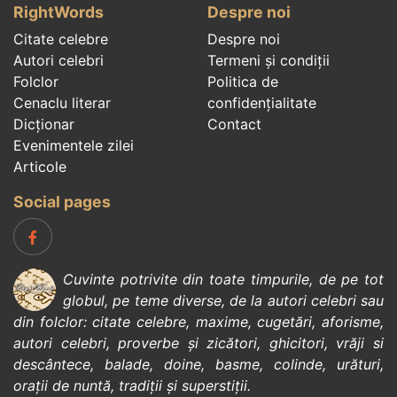
RightWords
Despre noi
Citate celebre
Despre noi
Autori celebri
Termeni și condiții
Folclor
Politica de
Cenaclu literar
confidenţialitate
Dicționar
Contact
Evenimentele zilei
Articole
Social pages
Cuvinte potrivite din toate timpurile, de pe tot
globul, pe teme diverse, de la
autori celebri
sau
din
folclor
:
citate celebre
,
maxime
,
cugetări
,
aforisme
,
autori celebri
,
proverbe și zicători
,
ghicitori
,
vrăji si
descântece
,
balade
,
doine
,
basme
,
colinde
,
urături
,
orații de nuntă
,
tradiții și superstiții
.