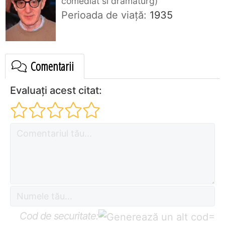
comediat si dramaturg
Perioada de viaţă:
1935
Comentarii
Evaluați acest citat:
Cod de securitate:
=