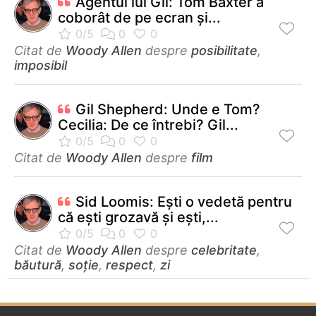
Agentul lui Gil: Tom Baxter a
coborât de pe ecran şi...
Citat de
Woody Allen
despre
posibilitate
,
imposibil
Gil Shepherd: Unde e Tom?
Cecilia: De ce întrebi? Gil...
Citat de
Woody Allen
despre
film
Sid Loomis: Eşti o vedetă pentru
că eşti grozavă şi eşti,...
Citat de
Woody Allen
despre
celebritate
,
băutură
,
soție
,
respect
,
zi