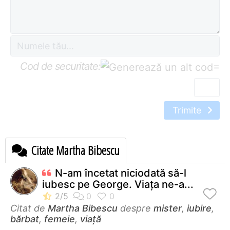
Cod de securitate:
=
Trimite
Citate Martha Bibescu
N-am încetat niciodată să-l
iubesc pe George. Viaţa ne-a...
Citat de
Martha Bibescu
despre
mister
,
iubire
,
bărbat
,
femeie
,
viață