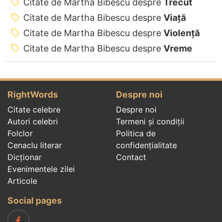
Citate de Martha Bibescu despre
Trecut
Citate de Martha Bibescu despre
Viață
Citate de Martha Bibescu despre
Violență
Citate de Martha Bibescu despre
Vreme
RightWords
Despre noi
Citate celebre
Despre noi
Autori celebri
Termeni și condiții
Folclor
Politica de
Cenaclu literar
confidenţialitate
Dicționar
Contact
Evenimentele zilei
Articole
Social pages