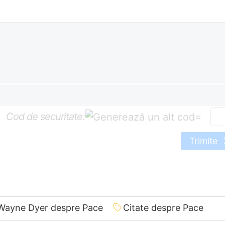
Cod de securitate:
=
Trimite
 Wayne Dyer despre Pace
Citate despre Pace