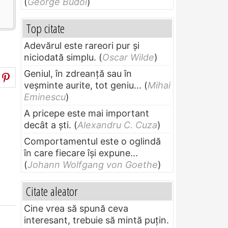
(
George Budoi
)
Top citate
Adevărul este rareori pur și
niciodată simplu.
(
Oscar Wilde
)
Geniul, în zdreanţă sau în
veşminte aurite, tot geniu...
(
Mihai
Eminescu
)
A pricepe este mai important
decât a ști.
(
Alexandru C. Cuza
)
Comportamentul este o oglindă
în care fiecare își expune...
(
Johann Wolfgang von Goethe
)
Citate aleator
Cine vrea să spună ceva
interesant, trebuie să mintă puțin.