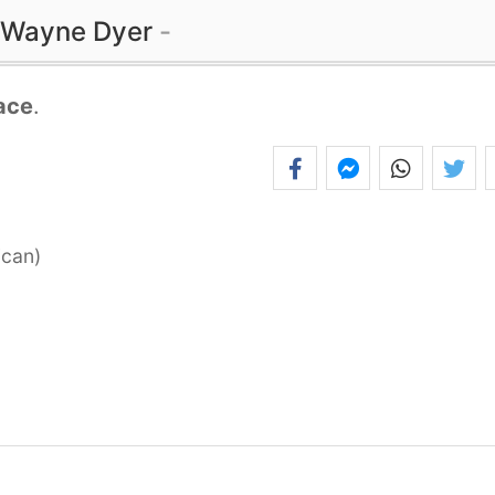
Wayne Dyer
ace
.
ican