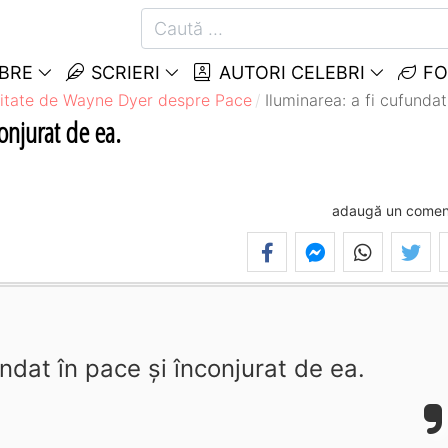
EBRE
SCRIERI
AUTORI CELEBRI
FO
itate de Wayne Dyer despre Pace
Iluminarea: a fi cufundat
conjurat de ea.
adaugă un comen
undat în pace şi înconjurat de ea.