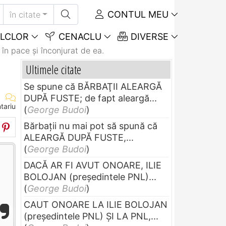
CONTUL MEU
în citate
LCLOR
CENACLU
DIVERSE
 în pace şi înconjurat de ea.
Ultimele citate
Se spune că BĂRBAŢII ALEARGĂ
DUPĂ FUSTE; de fapt aleargă...
tariu
(
George Budoi
)
Bărbaţii nu mai pot să spună că
ALEARGĂ DUPĂ FUSTE,...
(
George Budoi
)
DACĂ AR FI AVUT ONOARE, ILIE
BOLOJAN (preşedintele PNL)...
(
George Budoi
)
CAUT ONOARE LA ILIE BOLOJAN
(preşedintele PNL) ŞI LA PNL,...