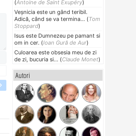
(
Antoine de Saint Exupéry
)
Veșnicia este un gând teribil.
Adică, când se va termina...
(
Tom
Stoppard
)
Isus este Dumnezeu pe pamant si
om in cer.
(
Ioan Gură de Aur
)
Culoarea este obsesia meu de zi
de zi, bucuria si...
(
Claude Monet
)
Autori