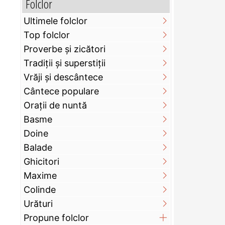
Folclor
Ultimele folclor
Top folclor
Proverbe și zicători
Tradiții și superstiții
Vrăji și descântece
Cântece populare
Orații de nuntă
Basme
Doine
Balade
Ghicitori
Maxime
Colinde
Urături
Propune folclor