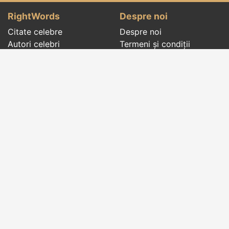
RightWords
Despre noi
Citate celebre
Despre noi
Autori celebri
Termeni și condiții
Folclor
Politica de
Cenaclu literar
confidenţialitate
Dicționar
Contact
Evenimentele zilei
Articole
Social pages
Cuvinte potrivite din toate timpurile, de pe tot
globul, pe teme diverse, de la
autori celebri
sau
din
folclor
:
citate celebre
,
maxime
,
cugetări
,
aforisme
,
autori celebri
,
proverbe și zicători
,
ghicitori
,
vrăji si
descântece
,
balade
,
doine
,
basme
,
colinde
,
urături
,