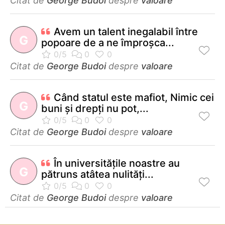
Citat de
George Budoi
despre
valoare
Avem un talent inegalabil între
G
popoare de a ne împroşca...
Citat de
George Budoi
despre
valoare
Când statul este mafiot, Nimic cei
G
buni şi drepţi nu pot,...
Citat de
George Budoi
despre
valoare
În universităţile noastre au
G
pătruns atâtea nulităţi...
Citat de
George Budoi
despre
valoare