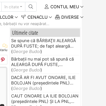
CONTUL MEU
în citate
LCLOR
CENACLU
DIVERSE
, bărbaţii nu vor neapărat...
Ultimele citate
Se spune că BĂRBAŢII ALEARGĂ
DUPĂ FUSTE; de fapt aleargă...
tariu
(
George Budoi
)
Bărbaţii nu mai pot să spună că
ALEARGĂ DUPĂ FUSTE,...
(
George Budoi
)
DACĂ AR FI AVUT ONOARE, ILIE
BOLOJAN (preşedintele PNL)...
(
George Budoi
)
CAUT ONOARE LA ILIE BOLOJAN
(preşedintele PNL) ŞI LA PNL,...