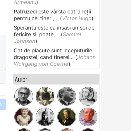
Armeanu
)
Patruzeci este vârsta bătrâneții
pentru cei tineri,...
(
Victor Hugo
)
Speranta este ea insasi un soi de
fericire si, poate,...
(
Samuel
Johnson
)
Cat de placute sunt inceputurile
dragostei, cand tinerei...
(
Johann
Wolfgang von Goethe
)
Autori