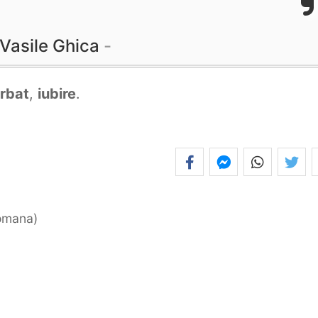
Vasile Ghica
rbat
,
iubire
.
romana