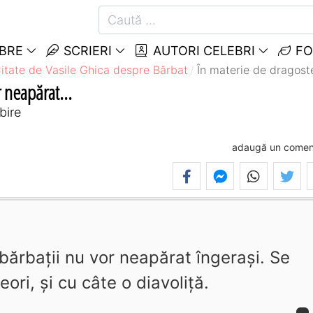
EBRE
SCRIERI
AUTORI CELEBRI
FO
itate de Vasile Ghica despre Bărbat
În materie de dragoste
 neapărat...
bire
adaugă un comen
bărbaţii nu vor neapărat îngeraşi. Se
ri, şi cu câte o diavoliţă.