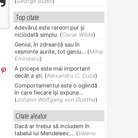
(
George Budoi
)
Top citate
Adevărul este rareori pur și
niciodată simplu.
(
Oscar Wilde
)
Geniul, în zdreanţă sau în
veşminte aurite, tot geniu...
(
Mihai
Eminescu
)
A pricepe este mai important
decât a ști.
(
Alexandru C. Cuza
)
Comportamentul este o oglindă
în care fiecare își expune...
(
Johann Wolfgang von Goethe
)
Citate aleator
Dacă ar trebui să includem în
tabelul lui Mendeleev,...
(
Valeriu