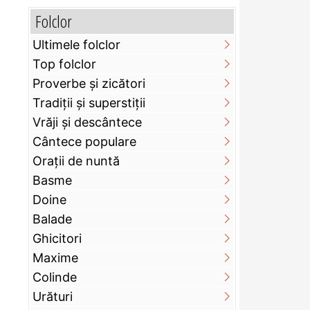
Folclor
Ultimele folclor
Top folclor
Proverbe și zicători
Tradiții și superstiții
Vrăji și descântece
Cântece populare
Orații de nuntă
Basme
Doine
Balade
Ghicitori
Maxime
Colinde
Urături