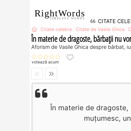
RightWords
TIMELESS WORDS
CITATE CEL
Citate celebre
Citate de Vasile Ghica
C
În materie de dragoste, bărbaţii nu vor
Aforism de Vasile Ghica despre bărbat, iu
votează acum
În materie de dragoste, 
muţumesc, uneo