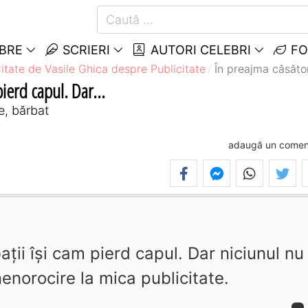
EBRE
SCRIERI
AUTORI CELEBRI
FO
itate de Vasile Ghica despre Publicitate
În preajma căsători
pierd capul. Dar...
e, bărbat
adaugă un comen
aţii îşi cam pierd capul. Dar niciunul nu
enorocire la mica publicitate.