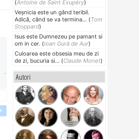
(
Antoine de Saint Exupéry
)
Veșnicia este un gând teribil.
Adică, când se va termina...
(
Tom
Stoppard
)
Isus este Dumnezeu pe pamant si
om in cer.
(
Ioan Gură de Aur
)
Culoarea este obsesia meu de zi
de zi, bucuria si...
(
Claude Monet
)
Autori