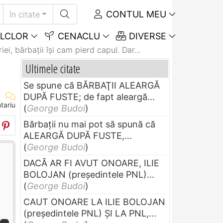
CONTUL MEU
în citate
LCLOR
CENACLU
DIVERSE
ei, bărbaţii îşi cam pierd capul. Dar...
Ultimele citate
Se spune că BĂRBAŢII ALEARGĂ
DUPĂ FUSTE; de fapt aleargă...
tariu
(
George Budoi
)
Bărbaţii nu mai pot să spună că
ALEARGĂ DUPĂ FUSTE,...
(
George Budoi
)
DACĂ AR FI AVUT ONOARE, ILIE
BOLOJAN (preşedintele PNL)...
(
George Budoi
)
CAUT ONOARE LA ILIE BOLOJAN
(preşedintele PNL) ŞI LA PNL,...