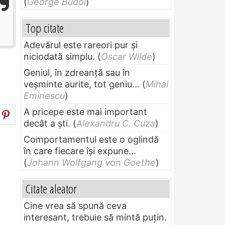
(
George Budoi
)
Top citate
Adevărul este rareori pur și
niciodată simplu.
(
Oscar Wilde
)
Geniul, în zdreanţă sau în
veşminte aurite, tot geniu...
(
Mihai
Eminescu
)
A pricepe este mai important
decât a ști.
(
Alexandru C. Cuza
)
Comportamentul este o oglindă
în care fiecare își expune...
(
Johann Wolfgang von Goethe
)
Citate aleator
Cine vrea să spună ceva
interesant, trebuie să mintă puțin.