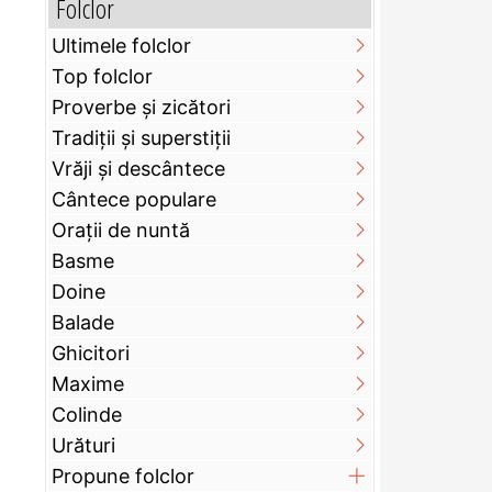
Folclor
Ultimele folclor
Top folclor
Proverbe și zicători
Tradiții și superstiții
Vrăji și descântece
Cântece populare
Orații de nuntă
Basme
Doine
Balade
Ghicitori
Maxime
Colinde
Urături
Propune folclor