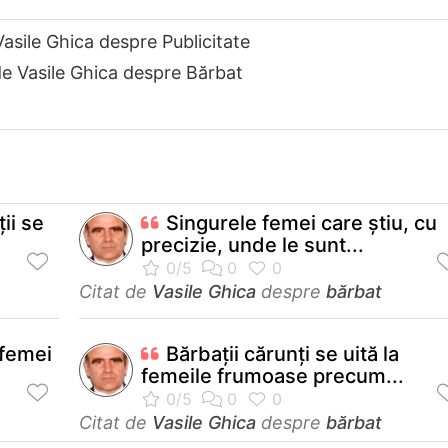
Vasile Ghica despre Publicitate
de Vasile Ghica despre Bărbat
ții se
Singurele femei care ştiu, cu
precizie, unde le sunt...
Citat de
Vasile Ghica
despre
bărbat
 femei
Bărbaţii cărunţi se uită la
femeile frumoase precum...
Citat de
Vasile Ghica
despre
bărbat