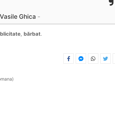
Vasile Ghica
blicitate
,
bărbat
.
romana