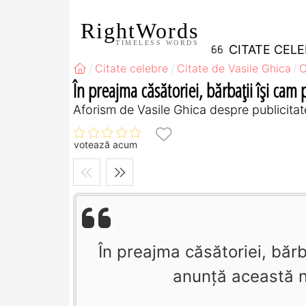
RightWords
TIMELESS WORDS
CITATE CEL
Citate celebre
Citate de Vasile Ghica
C
În preajma căsătoriei, bărbaţii îşi cam 
Aforism de Vasile Ghica despre publicitat
votează acum
În preajma căsătoriei, bărb
anunţă această n