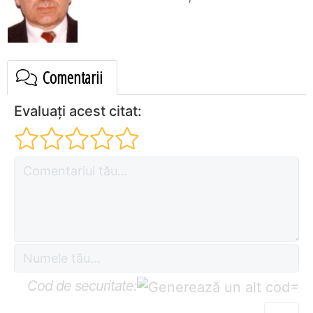
Comentarii
Evaluați acest citat:
Cod de securitate:
=