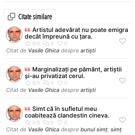
Citate similare
Artistul adevărat nu poate emigra
decât împreună cu ţara.
Citat de
Vasile Ghica
despre
artiști
Marginalizaţi pe pământ, artiştii
şi-au privatizat cerul.
Citat de
Vasile Ghica
despre
artiști
Simt că în sufletul meu
coabitează clandestin cineva.
Citat de
Vasile Ghica
despre
bunul simț
,
simț