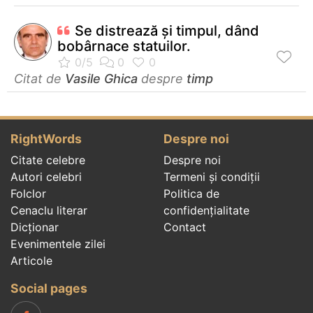
Se distrează şi timpul, dând
bobârnace statuilor.
Citat de
Vasile Ghica
despre
timp
RightWords
Despre noi
Citate celebre
Despre noi
Autori celebri
Termeni și condiții
Folclor
Politica de
Cenaclu literar
confidenţialitate
Dicționar
Contact
Evenimentele zilei
Articole
Social pages