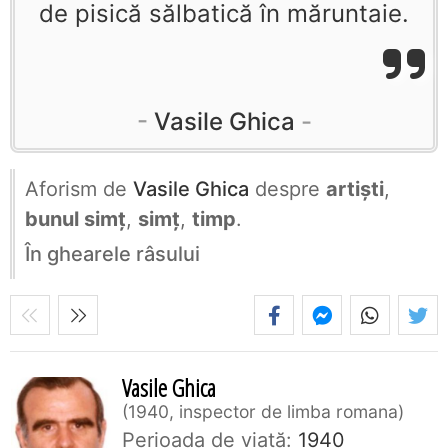
de pisică sălbatică în măruntaie.
Vasile Ghica
Aforism de
Vasile Ghica
despre
artiști
,
bunul simț
,
simț
,
timp
.
În ghearele râsului
Vasile Ghica
1940, inspector de limba romana
Perioada de viaţă:
1940