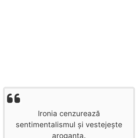
Ironia cenzurează
sentimentalismul şi vestejeşte
aroganţa.