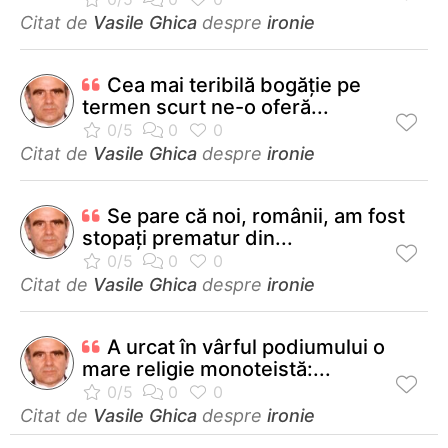
Citat de
Vasile Ghica
despre
ironie
Cea mai teribilă bogăție pe
termen scurt ne-o oferă...
Citat de
Vasile Ghica
despre
ironie
Se pare că noi, românii, am fost
stopaţi prematur din...
Citat de
Vasile Ghica
despre
ironie
A urcat în vârful podiumului o
mare religie monoteistă:...
Citat de
Vasile Ghica
despre
ironie