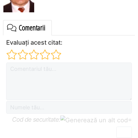
Comentarii
Evaluați acest citat:
Cod de securitate:
=