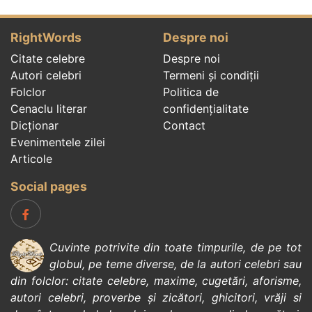
RightWords
Despre noi
Citate celebre
Despre noi
Autori celebri
Termeni și condiții
Folclor
Politica de
Cenaclu literar
confidenţialitate
Dicționar
Contact
Evenimentele zilei
Articole
Social pages
Cuvinte potrivite din toate timpurile, de pe tot
globul, pe teme diverse, de la
autori celebri
sau
din
folclor
:
citate celebre
,
maxime
,
cugetări
,
aforisme
,
autori celebri
,
proverbe și zicători
,
ghicitori
,
vrăji si