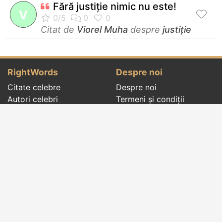
Fără justiţie nimic nu este!
V
Citat de
Viorel Muha
despre
justiție
RightWords
Despre noi
Citate celebre
Despre noi
Autori celebri
Termeni și condiții
Folclor
Politica de
Cenaclu literar
confidenţialitate
Dicționar
Contact
Evenimentele zilei
Articole
Social pages
Cuvinte potrivite din toate timpurile, de pe tot