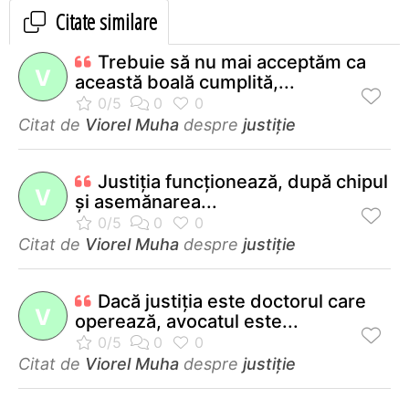
Citate similare
Trebuie să nu mai acceptăm ca
V
această boală cumplită,...
Citat de
Viorel Muha
despre
justiție
Justiţia funcţionează, după chipul
V
şi asemănarea...
Citat de
Viorel Muha
despre
justiție
Dacă justiţia este doctorul care
V
operează, avocatul este...
Citat de
Viorel Muha
despre
justiție