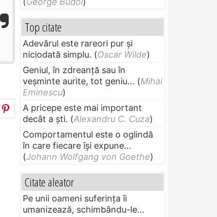
(
George Budoi
)
Top citate
Adevărul este rareori pur și
niciodată simplu.
(
Oscar Wilde
)
Geniul, în zdreanţă sau în
veşminte aurite, tot geniu...
(
Mihai
Eminescu
)
A pricepe este mai important
decât a ști.
(
Alexandru C. Cuza
)
Comportamentul este o oglindă
în care fiecare își expune...
(
Johann Wolfgang von Goethe
)
Citate aleator
Pe unii oameni suferinţa îi
umanizează, schimbându-le...