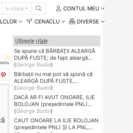
CONTUL MEU
în citate
LCLOR
CENACLU
DIVERSE
Ultimele citate
Se spune că BĂRBAŢII ALEARGĂ
DUPĂ FUSTE; de fapt aleargă...
tariu
(
George Budoi
)
Bărbaţii nu mai pot să spună că
ALEARGĂ DUPĂ FUSTE,...
(
George Budoi
)
DACĂ AR FI AVUT ONOARE, ILIE
BOLOJAN (preşedintele PNL)...
(
George Budoi
)
că
CAUT ONOARE LA ILIE BOLOJAN
(preşedintele PNL) ŞI LA PNL,...