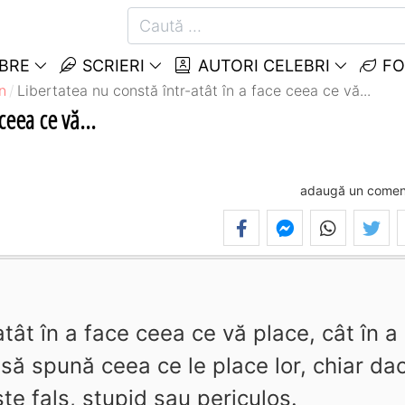
EBRE
SCRIERI
AUTORI CELEBRI
FO
n
Libertatea nu constă într-atât în a face ceea ce vă...
ceea ce vă...
adaugă un comen
tât în a face ceea ce vă place, cât în a
i să spună ceea ce le place lor, chiar da
te fals, stupid sau periculos.