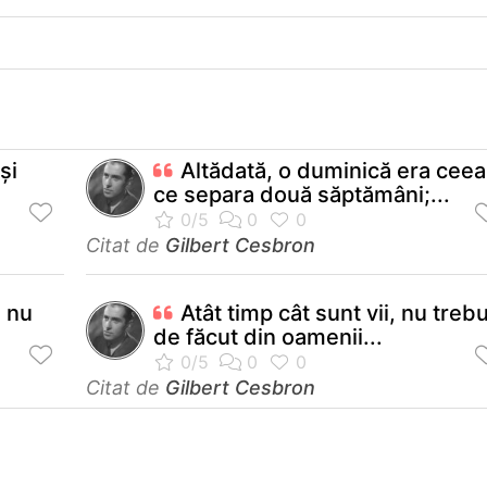
şi
Altădată, o duminică era ceea
ce separa două săptămâni;...
Citat de
Gilbert Cesbron
a nu
Atât timp cât sunt vii, nu treb
de făcut din oamenii...
Citat de
Gilbert Cesbron