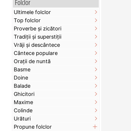
Folclor
Ultimele folclor
Top folclor
Proverbe și zicători
Tradiții și superstiții
Vrăji și descântece
Cântece populare
Orații de nuntă
Basme
Doine
Balade
Ghicitori
Maxime
Colinde
Urături
Propune folclor