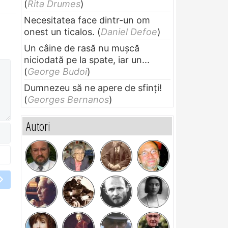
(
Rita Drumes
)
Necesitatea face dintr-un om
onest un ticalos.
(
Daniel Defoe
)
Un câine de rasă nu muşcă
niciodată pe la spate, iar un...
(
George Budoi
)
Dumnezeu să ne apere de sfinți!
(
Georges Bernanos
)
Autori