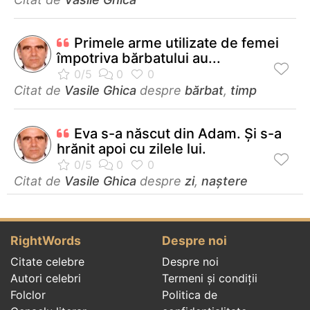
Primele arme utilizate de femei
împotriva bărbatului au...
Citat de
Vasile Ghica
despre
bărbat
,
timp
Eva s-a născut din Adam. Şi s-a
hrănit apoi cu zilele lui.
Citat de
Vasile Ghica
despre
zi
,
naștere
RightWords
Despre noi
Citate celebre
Despre noi
Autori celebri
Termeni și condiții
Folclor
Politica de