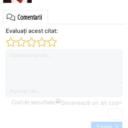
Comentarii
Evaluați acest citat:
Cod de securitate:
=
Trimite