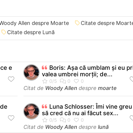
 Woody Allen despre Moarte
Citate despre Moart
Citate despre Lună
 ce e
Boris: Aşa că umblam şi eu pr
valea umbrei morţii; de...
Citat de
Woody Allen
despre
moarte
 de
Luna Schlosser: Îmi vine greu
să cred că nu ai făcut sex...
Citat de
Woody Allen
despre
lună