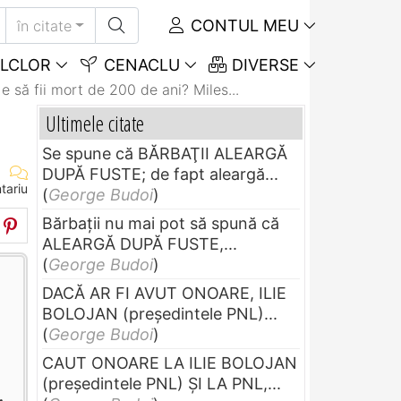
CONTUL MEU
în citate
LCLOR
CENACLU
DIVERSE
 să fii mort de 200 de ani? Miles...
Ultimele citate
Se spune că BĂRBAŢII ALEARGĂ
DUPĂ FUSTE; de fapt aleargă...
tariu
(
George Budoi
)
Bărbaţii nu mai pot să spună că
ALEARGĂ DUPĂ FUSTE,...
(
George Budoi
)
DACĂ AR FI AVUT ONOARE, ILIE
BOLOJAN (preşedintele PNL)...
(
George Budoi
)
CAUT ONOARE LA ILIE BOLOJAN
(preşedintele PNL) ŞI LA PNL,...
.