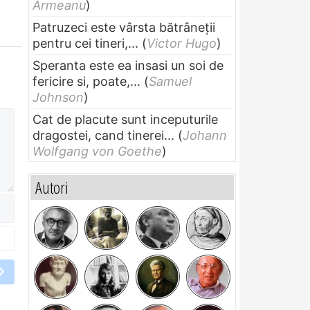
Armeanu
)
Patruzeci este vârsta bătrâneții
pentru cei tineri,...
(
Victor Hugo
)
Speranta este ea insasi un soi de
fericire si, poate,...
(
Samuel
Johnson
)
Cat de placute sunt inceputurile
dragostei, cand tinerei...
(
Johann
Wolfgang von Goethe
)
Autori