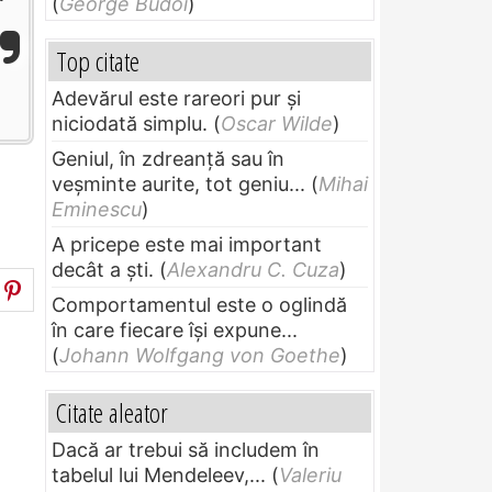
(
George Budoi
)
Top citate
Adevărul este rareori pur și
niciodată simplu.
(
Oscar Wilde
)
Geniul, în zdreanţă sau în
veşminte aurite, tot geniu...
(
Mihai
Eminescu
)
A pricepe este mai important
decât a ști.
(
Alexandru C. Cuza
)
Comportamentul este o oglindă
în care fiecare își expune...
(
Johann Wolfgang von Goethe
)
Citate aleator
Dacă ar trebui să includem în
tabelul lui Mendeleev,...
(
Valeriu