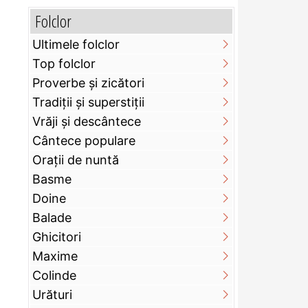
Folclor
Ultimele folclor
Top folclor
Proverbe și zicători
Tradiții și superstiții
Vrăji și descântece
Cântece populare
Orații de nuntă
Basme
Doine
Balade
Ghicitori
Maxime
Colinde
Urături