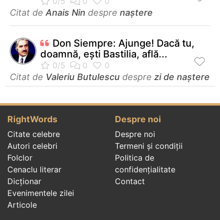
Citat de
Anais Nin
despre
naștere
Don Siempre: Ajunge! Dacă tu,
doamnă, eşti Bastilia, află...
Citat de
Valeriu Butulescu
despre
zi de naștere
RightWords
Despre noi
Citate celebre
Despre noi
Autori celebri
Termeni și condiții
Folclor
Politica de
Cenaclu literar
confidenţialitate
Dicționar
Contact
Evenimentele zilei
Articole