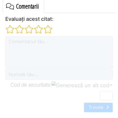
Comentarii
Evaluați acest citat:
Cod de securitate:
=
Trimite