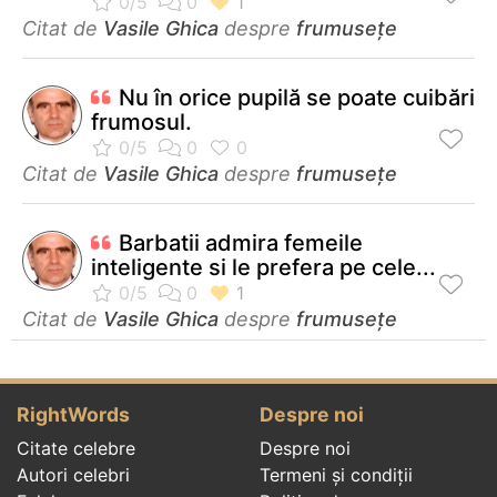
Citat de
Vasile Ghica
despre
frumusețe
Nu în orice pupilă se poate cuibări
frumosul.
Citat de
Vasile Ghica
despre
frumusețe
Barbatii admira femeile
inteligente si le prefera pe cele...
Citat de
Vasile Ghica
despre
frumusețe
RightWords
Despre noi
Citate celebre
Despre noi
Autori celebri
Termeni și condiții