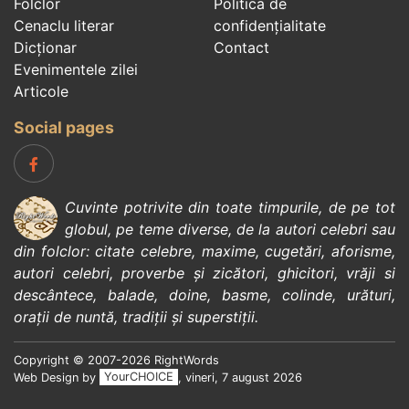
Folclor
Politica de
Cenaclu literar
confidenţialitate
Dicționar
Contact
Evenimentele zilei
Articole
Social pages
Cuvinte potrivite din toate timpurile, de pe tot
globul, pe teme diverse, de la
autori celebri
sau
din
folclor
:
citate celebre
,
maxime
,
cugetări
,
aforisme
,
autori celebri
,
proverbe și zicători
,
ghicitori
,
vrăji si
descântece
,
balade
,
doine
,
basme
,
colinde
,
urături
,
orații de nuntă
,
tradiții și superstiții
.
Copyright © 2007-2026 RightWords
Web Design by
YourCHOICE
, vineri, 7 august 2026