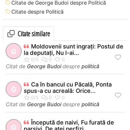
Citate de George Budoi despre Politică
Citate despre Politică
Citate similare
Moldovenii sunt ingraţi: Postul de
G
la deputaţi, Nu l-ai...
Citat de
George Budoi
despre
politică
Ca în bancul cu Păcală, Ponta
G
spus-a cu acreală: Orice...
Citat de
George Budoi
despre
politică
Începută de naivi, Fu furată de
G
parşivi, De atei perfizi,...