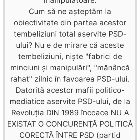
manipulatoare.
Cum să ne aşteptăm la
obiectivitate din partea acestor
tembeliziuni total aservite PSD-
ului? Nu e de mirare că aceste
tembeliziuni, nişte "fabrici de
minciuni şi manipulări", "mănâncă
rahat" zilnic în favoarea PSD-ului.
Datorită acestor mafii politico-
mediatice aservite PSD-ului, de la
Revoluţia DIN 1989 încoace NU A
EXISTAT O CONCURENŢĂ POLITICĂ
CORECTĂ ÎNTRE PSD (partid