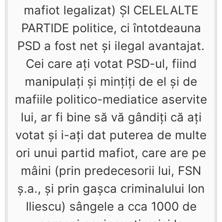
mafiot legalizat) ŞI CELELALTE
PARTIDE politice, ci întotdeauna
PSD a fost net şi ilegal avantajat.
Cei care aţi votat PSD-ul, fiind
manipulaţi şi minţiţi de el şi de
mafiile politico-mediatice aservite
lui, ar fi bine să vă gândiţi că aţi
votat şi i-aţi dat puterea de multe
ori unui partid mafiot, care are pe
mâini (prin predecesorii lui, FSN
ş.a., şi prin gaşca criminalului Ion
Iliescu) sângele a cca 1000 de