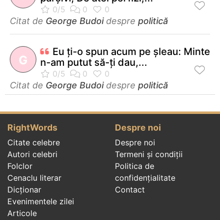
Citat de
George Budoi
despre
politică
Eu ţi-o spun acum pe şleau: Minte
G
n-am putut să-ţi dau,...
Citat de
George Budoi
despre
politică
RightWords
Despre noi
Citate celebre
Despre noi
Autori celebri
Termeni și condiții
Folclor
Politica de
Cenaclu literar
confidenţialitate
Dicționar
Contact
Evenimentele zilei
Articole