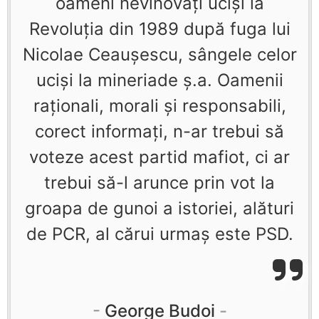
oameni nevinovaţi ucişi la
Revoluţia din 1989 după fuga lui
Nicolae Ceauşescu, sângele celor
ucişi la mineriade ş.a. Oamenii
raţionali, morali şi responsabili,
corect informaţi, n-ar trebui să
voteze acest partid mafiot, ci ar
trebui să-l arunce prin vot la
groapa de gunoi a istoriei, alături
de PCR, al cărui urmaş este PSD.
George Budoi