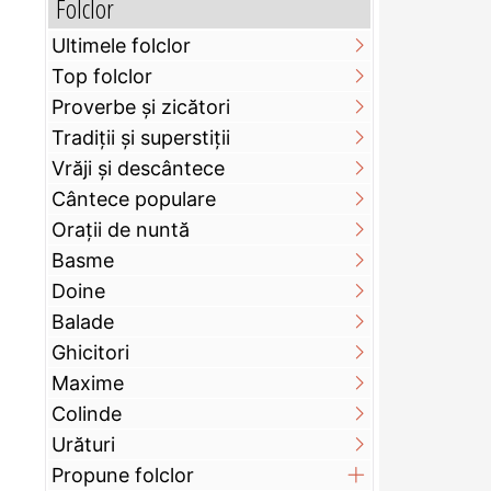
Folclor
Ultimele folclor
Top folclor
Proverbe și zicători
Tradiții și superstiții
Vrăji și descântece
Cântece populare
Orații de nuntă
Basme
Doine
Balade
Ghicitori
Maxime
Colinde
Urături
Propune folclor