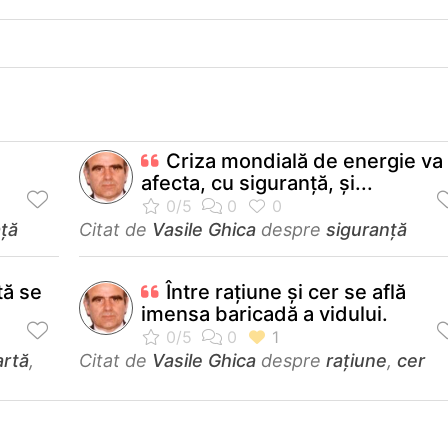
Criza mondială de energie va
afecta, cu siguranţă, şi...
ață
Citat de
Vasile Ghica
despre
siguranță
tă se
Între rațiune și cer se află
imensa baricadă a vidului.
artă
,
Citat de
Vasile Ghica
despre
rațiune
,
cer