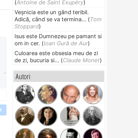
(
Antoine de Saint Exupéry
)
Veșnicia este un gând teribil.
Adică, când se va termina...
(
Tom
Stoppard
)
Isus este Dumnezeu pe pamant si
om in cer.
(
Ioan Gură de Aur
)
Culoarea este obsesia meu de zi
de zi, bucuria si...
(
Claude Monet
)
Autori