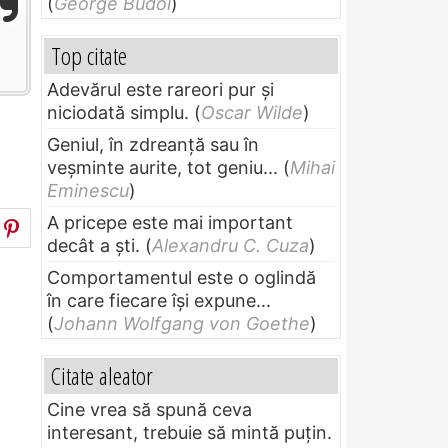
(
George Budoi
)
Top citate
Adevărul este rareori pur și
niciodată simplu.
(
Oscar Wilde
)
Geniul, în zdreanţă sau în
veşminte aurite, tot geniu...
(
Mihai
Eminescu
)
A pricepe este mai important
decât a ști.
(
Alexandru C. Cuza
)
Comportamentul este o oglindă
în care fiecare își expune...
(
Johann Wolfgang von Goethe
)
Citate aleator
Cine vrea să spună ceva
interesant, trebuie să mintă puțin.