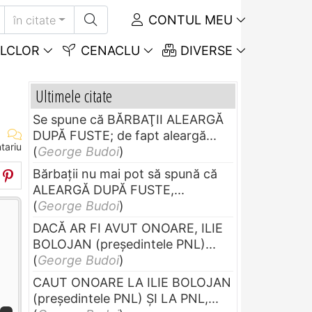
CONTUL MEU
în citate
LCLOR
CENACLU
DIVERSE
Ultimele citate
Se spune că BĂRBAŢII ALEARGĂ
DUPĂ FUSTE; de fapt aleargă...
tariu
(
George Budoi
)
Bărbaţii nu mai pot să spună că
ALEARGĂ DUPĂ FUSTE,...
(
George Budoi
)
DACĂ AR FI AVUT ONOARE, ILIE
BOLOJAN (preşedintele PNL)...
(
George Budoi
)
CAUT ONOARE LA ILIE BOLOJAN
(preşedintele PNL) ŞI LA PNL,...