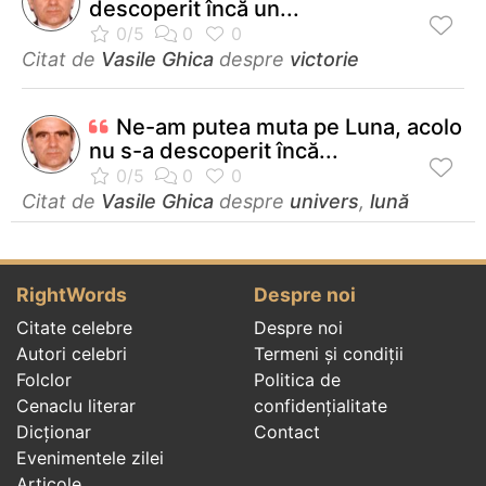
descoperit încă un...
Citat de
Vasile Ghica
despre
victorie
Ne-am putea muta pe Luna, acolo
nu s-a descoperit încă...
Citat de
Vasile Ghica
despre
univers
,
lună
RightWords
Despre noi
Citate celebre
Despre noi
Autori celebri
Termeni și condiții
Folclor
Politica de
Cenaclu literar
confidenţialitate
Dicționar
Contact
Evenimentele zilei
Articole