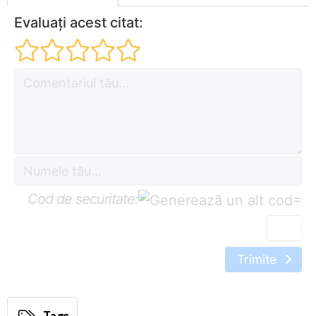
Evaluați acest citat:
Cod de securitate:
=
Trimite