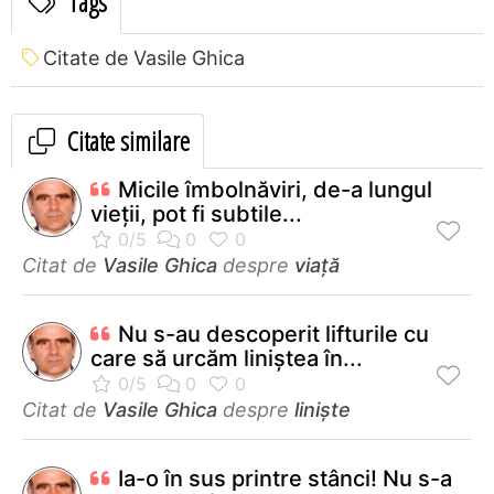
Tags
Citate de Vasile Ghica
Citate similare
Micile îmbolnăviri, de-a lungul
vieţii, pot fi subtile...
Citat de
Vasile Ghica
despre
viață
Nu s-au descoperit lifturile cu
care să urcăm liniştea în...
Citat de
Vasile Ghica
despre
liniște
Ia-o în sus printre stânci! Nu s-a