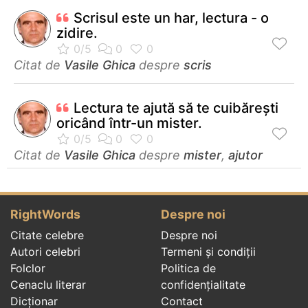
Scrisul este un har, lectura - o
zidire.
Citat de
Vasile Ghica
despre
scris
Lectura te ajută să te cuibăreşti
oricând într-un mister.
Citat de
Vasile Ghica
despre
mister
,
ajutor
RightWords
Despre noi
Citate celebre
Despre noi
Autori celebri
Termeni și condiții
Folclor
Politica de
Cenaclu literar
confidenţialitate
Dicționar
Contact