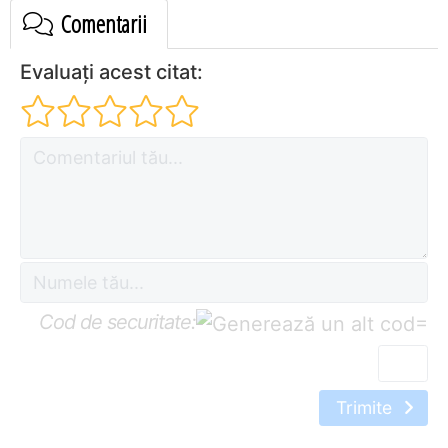
Comentarii
Evaluați acest citat:
Cod de securitate:
=
Trimite