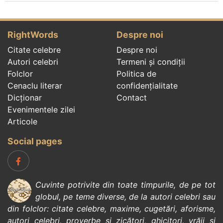
RightWords
Despre noi
Citate celebre
Despre noi
Autori celebri
Termeni și condiții
Folclor
Politica de
Cenaclu literar
confidenţialitate
Dicționar
Contact
Evenimentele zilei
Articole
Social pages
Cuvinte potrivite din toate timpurile, de pe tot
globul, pe teme diverse, de la
autori celebri
sau
din
folclor
:
citate celebre
,
maxime
,
cugetări
,
aforisme
,
autori celebri
,
proverbe și zicători
,
ghicitori
,
vrăji si