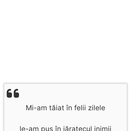
Mi-am tăiat în felii zilele
le-am pus în jăratecul inimii