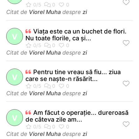
Citat de
Viorel Muha
despre
zi
Viaţa este ca un buchet de flori.
V
Nu toate florile, ca şi...
Citat de
Viorel Muha
despre
zi
Pentru tine vreau să fiu... ziua
V
care se naşte-n răsărit...
Citat de
Viorel Muha
despre
zi
Am făcut o operaţie... dureroasă
V
de câteva zile am...
Citat de
Viorel Muha
despre
zi