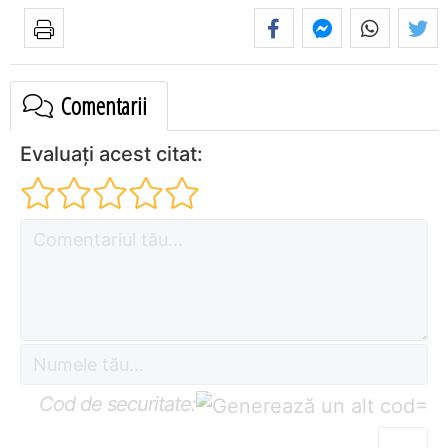
Comentarii
Evaluați acest citat:
Cod de securitate:
=