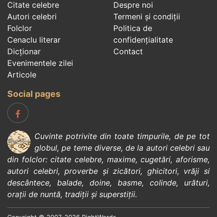
Citate celebre
Despre noi
Autori celebri
Termeni și condiții
Folclor
Politica de
Cenaclu literar
confidenţialitate
Dicționar
Contact
Evenimentele zilei
Articole
Social pages
Cuvinte potrivite din toate timpurile, de pe tot
globul, pe teme diverse, de la
autori celebri
sau
din
folclor
:
citate celebre
,
maxime
,
cugetări
,
aforisme
,
autori celebri
,
proverbe și zicători
,
ghicitori
,
vrăji si
descântece
,
balade
,
doine
,
basme
,
colinde
,
urături
,
orații de nuntă
,
tradiții și superstiții
.