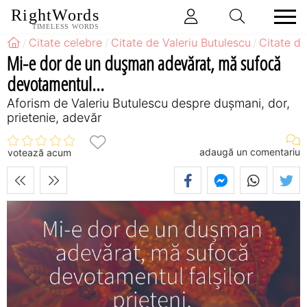
RightWords
TIMELESS WORDS
Citate celebre
Citate de Valeriu Butulescu
Citate d
Mi-e dor de un dușman adevărat, mă sufocă
devotamentul...
Aforism de Valeriu Butulescu despre dușmani, dor,
prietenie, adevăr
adaugă un comentariu
votează acum