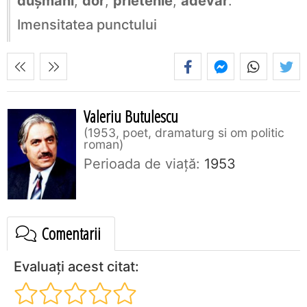
dușmani
,
dor
,
prietenie
,
adevăr
.
Imensitatea punctului
Valeriu Butulescu
1953, poet, dramaturg si om politic
roman
Perioada de viaţă:
1953
Comentarii
Evaluați acest citat: