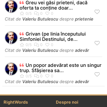
Greu vei găsi prieteni, dacă
oferta ta conţine doar...
Citat de
Valeriu Butulescu
despre
prietenie
Grivan (pe linia începutului
Simfoniei Destinului, de...
Citat de
Valeriu Butulescu
despre
adevăr
Un popor adevărat este un singur
trup. Sfâşierea sa...
Citat de
Valeriu Butulescu
despre
adevăr
RightWords
Despre noi