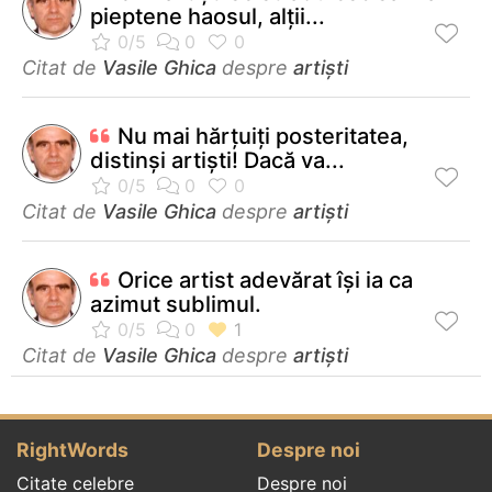
pieptene haosul, alţii...
Citat de
Vasile Ghica
despre
artiști
Nu mai hărţuiţi posteritatea,
distinşi artişti! Dacă va...
Citat de
Vasile Ghica
despre
artiști
Orice artist adevărat îşi ia ca
azimut sublimul.
Citat de
Vasile Ghica
despre
artiști
RightWords
Despre noi
Citate celebre
Despre noi