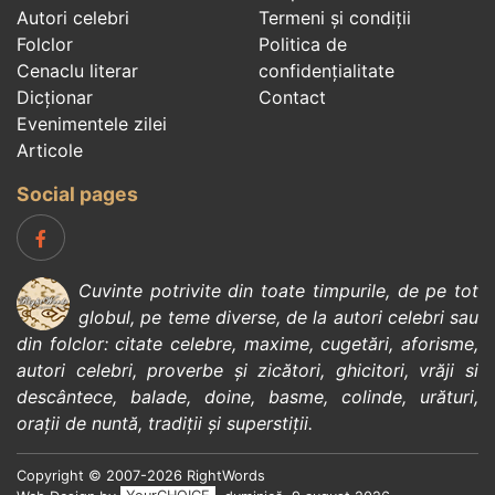
Autori celebri
Termeni și condiții
Folclor
Politica de
Cenaclu literar
confidenţialitate
Dicționar
Contact
Evenimentele zilei
Articole
Social pages
Cuvinte potrivite din toate timpurile, de pe tot
globul, pe teme diverse, de la
autori celebri
sau
din
folclor
:
citate celebre
,
maxime
,
cugetări
,
aforisme
,
autori celebri
,
proverbe și zicători
,
ghicitori
,
vrăji si
descântece
,
balade
,
doine
,
basme
,
colinde
,
urături
,
orații de nuntă
,
tradiții și superstiții
.
Copyright © 2007-2026 RightWords