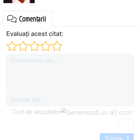
Comentarii
Evaluați acest citat:
Cod de securitate:
=
Trimite